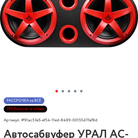
РАССРОЧКА на ВСЁ
300 бонусов за отзыв
Артикул: #91ac53e5-ef54-11ed-8489-00155d7faf8d
Автосабвуфер УРАЛ АС-