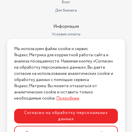
Блог
Для бизнеса
Информация
Условия оплаты
Условия доставки
Мы используем файлы cookie и сервис
Условия возврата
Яндекс.Метрика для корректной работы сайта и
Нашли ошибку на сайте?
Напишите нам
.
анализа посещаемости. Нажимая кнопку «Согласен
на обработку персональных данных», Вы даете
2026 © Интернет-магазин "АстМаркет". У нас есть всё!
согласие на использование аналитических cookie и
обработку данных с помощью сервиса
Яндекс.Метрика. Вы можете отказаться от
аналитических cookie и оставить только
Политика конфиденциальности
необходимые cookie.
Подробнее
.
Согласен на обработку персональных
данных
Разработка сайта
ASTDESIGN