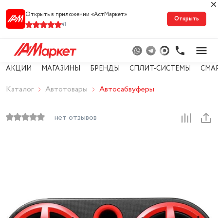
Открыть в приложении «АстМарке‪т‬»
Открыть
41
АКЦИИ
МАГАЗИНЫ
БРЕНДЫ
СПЛИТ-СИСТЕМЫ
СМА
Каталог
Автотовары
Автосабвуферы
нет отзывов