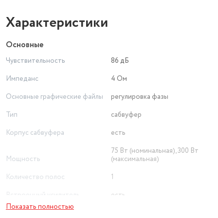
Характеристики
Основные
Чувствительность
86 дБ
Импеданс
4 Ом
Основные графические файлы
регулировка фазы
Тип
сабвуфер
Корпус сабвуфера
есть
75 Вт (номинальная), 300 Вт
Мощность
(максимальная)
Количество полос
1
Встроенный усилитель
есть
Показать полностью
Тип корпуса сабвуфера
фазоинверторный