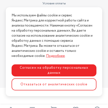
Условия оплаты
Условия доставки
Мы используем файлы cookie и сервис
Условия возврата
Яндекс.Метрика для корректной работы сайта и
Нашли ошибку на сайте?
Напишите нам
.
анализа посещаемости. Нажимая кнопку «Согласен
на обработку персональных данных», Вы даете
2026 © Интернет-магазин "АстМаркет". У нас есть всё!
согласие на использование аналитических cookie и
обработку данных с помощью сервиса
Яндекс.Метрика. Вы можете отказаться от
аналитических cookie и оставить только
Политика конфиденциальности
необходимые cookie.
Подробнее
.
Согласен на обработку персональных
данных
Разработка сайта
ASTDESIGN
Отказаться от аналитических cookie