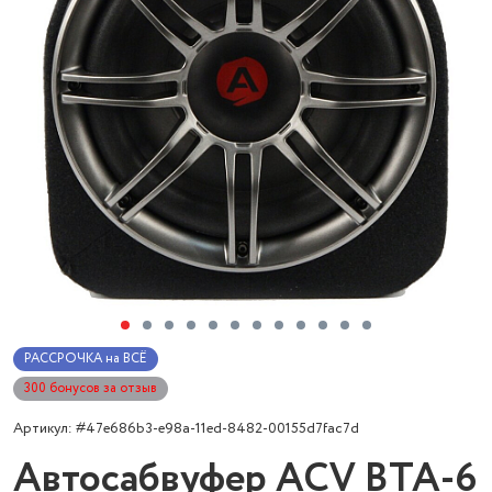
РАССРОЧКА на ВСЁ
300 бонусов за отзыв
Артикул: #47e686b3-e98a-11ed-8482-00155d7fac7d
Автосабвуфер ACV BTA-6