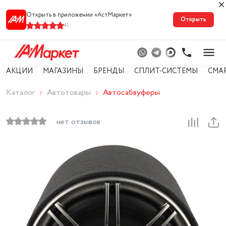
Открыть в приложении «АстМарке‪т‬»
Открыть
41
АКЦИИ
МАГАЗИНЫ
БРЕНДЫ
СПЛИТ-СИСТЕМЫ
СМА
Каталог
Автотовары
Автосабвуферы
нет отзывов