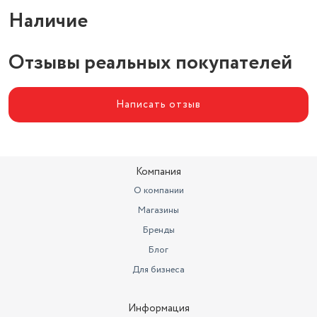
Наличие
Типоразмер
16 см (6 дюйм.)
Отзывы реальных покупателей
Написать отзыв
Компания
О компании
Магазины
Бренды
Блог
Для бизнеса
Информация