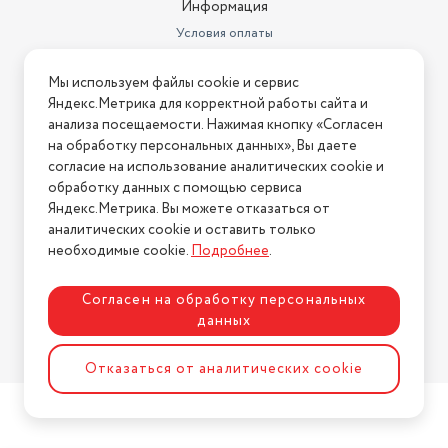
Информация
Условия оплаты
Условия доставки
Мы используем файлы cookie и сервис
Условия возврата
Яндекс.Метрика для корректной работы сайта и
Нашли ошибку на сайте?
Напишите нам
.
анализа посещаемости. Нажимая кнопку «Согласен
на обработку персональных данных», Вы даете
2026 © Интернет-магазин "АстМаркет". У нас есть всё!
согласие на использование аналитических cookie и
обработку данных с помощью сервиса
Яндекс.Метрика. Вы можете отказаться от
аналитических cookie и оставить только
Политика конфиденциальности
необходимые cookie.
Подробнее
.
Согласен на обработку персональных
данных
Разработка сайта
ASTDESIGN
Отказаться от аналитических cookie