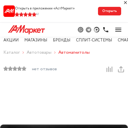
Открыть в приложении «АстМарке‪т‬»
Открыть
41
АКЦИИ
МАГАЗИНЫ
БРЕНДЫ
СПЛИТ-СИСТЕМЫ
СМА
Каталог
Автотовары
Автомагнитолы
нет отзывов