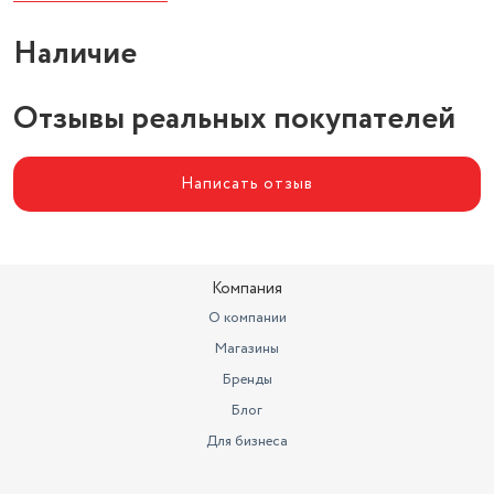
Эквалайзер
есть
Наличие
Выходная мощность макс (на
канал)
25 Вт
Отзывы реальных покупателей
MP3-проигрыватель
есть
Написать отзыв
Компания
О компании
Магазины
Бренды
Блог
Для бизнеса