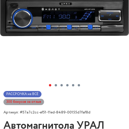
РАССРОЧКА на ВСЁ
300 бонусов за отзыв
Артикул: #57a7c2cc-ef51-11ed-8489-00155d7faf8d
Автомагнитола УРАЛ