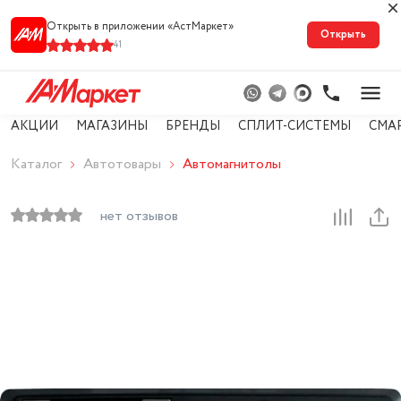
Открыть в приложении «АстМарке‪т‬»
Открыть
41
АКЦИИ
МАГАЗИНЫ
БРЕНДЫ
СПЛИТ-СИСТЕМЫ
СМА
Каталог
Автотовары
Автомагнитолы
нет отзывов