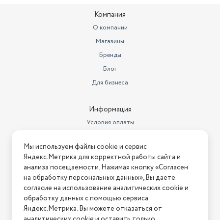
Компания
О компании
Магазины
Бренды
Блог
Для бизнеса
Информация
Условия оплаты
Условия доставки
Мы используем файлы cookie и сервис
Условия возврата
Яндекс.Метрика для корректной работы сайта и
Нашли ошибку на сайте?
Напишите нам
.
анализа посещаемости. Нажимая кнопку «Согласен
на обработку персональных данных», Вы даете
2026 © Интернет-магазин "АстМаркет". У нас есть всё!
согласие на использование аналитических cookie и
обработку данных с помощью сервиса
Яндекс.Метрика. Вы можете отказаться от
аналитических cookie и оставить только
Политика конфиденциальности