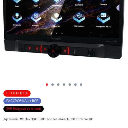
СТОП-ЦЕНА
РАССРОЧКА на ВСЁ
300 бонусов за отзыв
Артикул: #bde2d903-0b82-11ee-84ad-00155d7fac80