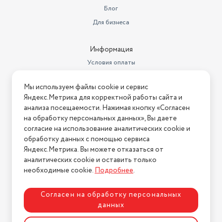
Блог
Для бизнеса
Информация
Условия оплаты
Условия доставки
Мы используем файлы cookie и сервис
Условия возврата
Яндекс.Метрика для корректной работы сайта и
Нашли ошибку на сайте?
Напишите нам
.
анализа посещаемости. Нажимая кнопку «Согласен
на обработку персональных данных», Вы даете
2026 © Интернет-магазин "АстМаркет". У нас есть всё!
согласие на использование аналитических cookie и
обработку данных с помощью сервиса
Яндекс.Метрика. Вы можете отказаться от
аналитических cookie и оставить только
Политика конфиденциальности
необходимые cookie.
Подробнее
.
Согласен на обработку персональных
данных
Разработка сайта
ASTDESIGN