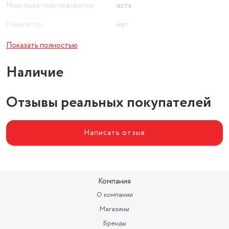
Многоцветная подсветка
есть
Навигатор
нет
Эквалайзер
есть
Показать полностью
Диагональ дисплея
10.1 "
Наличие
Отзывы реальных покупателей
Написать отзыв
Компания
О компании
Магазины
Бренды