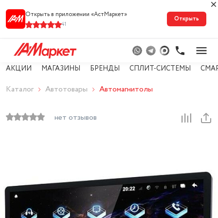
Открыть в приложении «АстМарке‪т‬»
Открыть
41
АКЦИИ
МАГАЗИНЫ
БРЕНДЫ
СПЛИТ-СИСТЕМЫ
СМА
Каталог
Автотовары
Автомагнитолы
нет отзывов