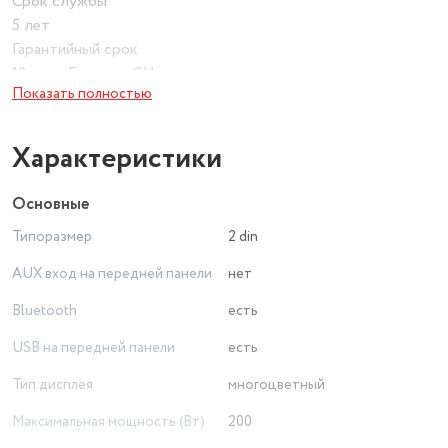
Срок службы
5 лет
Гарантийный срок
12 мес., Гарантия СЦ производителя
Показать полностью
Характеристики
Основные
Типоразмер
2 din
AUX вход на передней панели
нет
Bluetooth
есть
USB на передней панели
есть
Тип дисплея
многоцветный
Максимальная мощность (Вт)
200