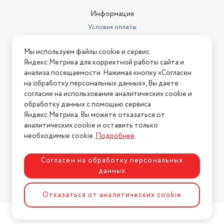
Поддержка Bluetooth
нет
Информация
Условия оплаты
Вход аудио на передней
панели
есть
Условия доставки
Мы используем файлы cookie и сервис
Условия возврата
Количество предустановок
Яндекс.Метрика для корректной работы сайта и
эквалайзера
7
Нашли ошибку на сайте?
Напишите нам
.
анализа посещаемости. Нажимая кнопку «Согласен
на обработку персональных данных», Вы даете
Blu-ray-проигрыватель
нет
2026 © Интернет-магазин "АстМаркет". У нас есть всё!
согласие на использование аналитических cookie и
Интерфейс CD-ченджера
нет
обработку данных с помощью сервиса
Яндекс.Метрика. Вы можете отказаться от
Основной цвет
черный
аналитических cookie и оставить только
Политика конфиденциальности
необходимые cookie.
Подробнее
.
Подсоединение по стандарту
ISO
есть
Согласен на обработку персональных
Съёмная панель
есть
данных
DVD-проигрыватель
нет
Разработка сайта
ASTDESIGN
Отказаться от аналитических cookie
Регулировка тембра
есть
Поддержка RDS
RDS, RDS/EON, RDS/PTY