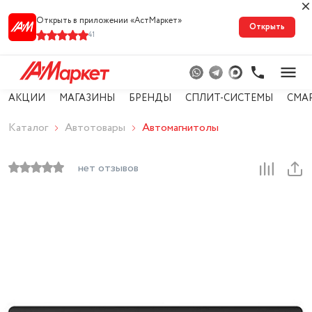
Открыть в приложении «АстМарке‪т‬»
Открыть
41
АКЦИИ
МАГАЗИНЫ
БРЕНДЫ
СПЛИТ-СИСТЕМЫ
СМА
Каталог
Автотовары
Автомагнитолы
нет отзывов