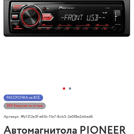
РАССРОЧКА на ВСЁ
300 бонусов за отзыв
Артикул: #b1312e3f-e61b-11e7-8cb5-2e0f8e2d4ed6
Автомагнитола PIONEER