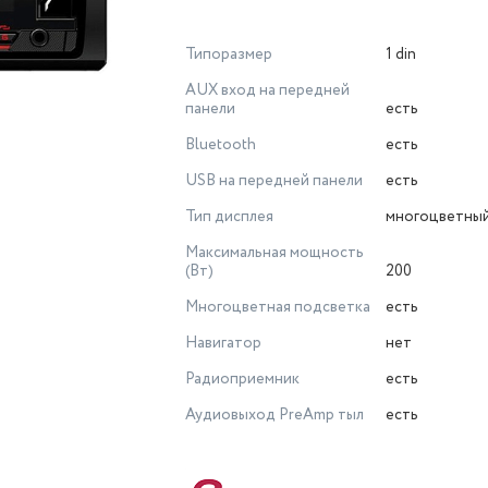
Типоразмер
1 din
AUX вход на передней
панели
есть
Bluetooth
есть
USB на передней панели
есть
Тип дисплея
многоцветны
Максимальная мощность
(Вт)
200
Многоцветная подсветка
есть
Навигатор
нет
Радиоприемник
есть
Аудиовыход PreAmp тыл
есть