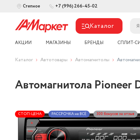
+7 (996) 266-45-02
Степное
Каталог
АКЦИИ
МАГАЗИНЫ
БРЕНДЫ
СПЛИТ-С
Каталог
Автотовары
Автомагнитолы
Автомагн
Автомагнитола Pioneer
СТОП-ЦЕНА
РАССРОЧКА на ВСЁ
300 бонусов за отзыв