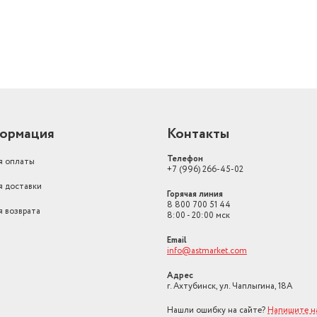
Поддержка WMA
есть
Поддержка CD-RW
есть
ормация
Контакты
Телефон
я оплаты
+7 (996) 266-45-02
я доставки
Горячая линия
8 800 700 51 44
я возврата
8:00 - 20:00 мск
Email
info@astmarket.com
Адрес
г. Ахтубинск, ул. Чаплыгина, 18А
Нашли ошибку на сайте?
Напишите н