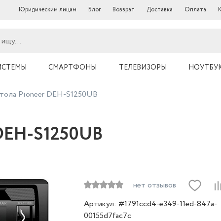
Юридическим лицам
Блог
Возврат
Доставка
Оплата
ИСТЕМЫ
СМАРТФОНЫ
ТЕЛЕВИЗОРЫ
НОУТБУ
итола Pioneer DEH-S1250UB
 DEH-S1250UB
нет отзывов
Артикул: #1791ccd4-e349-11ed-847a-
00155d7fac7c