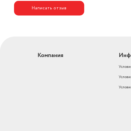
Цифровой тюнер
есть
Написать отзыв
CD-проигрыватель
есть
Инфракрасный пульт
есть
Компания
Инф
Услови
Услови
Услови