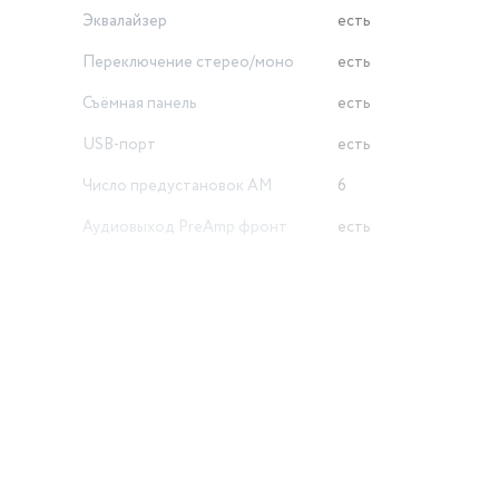
Эквалайзер
есть
Переключение стерео/моно
есть
Съёмная панель
есть
USB-порт
есть
Число предустановок AM
6
Аудиовыход PreAmp фронт
есть
Поддержка CD-R
есть
Количество полос эквалайзера
5
Тип регулировки яркости
дисплея
ручная
Регулировка яркости дисплея
есть
й
Цвет товара
черный
MP3-проигрыватель
есть