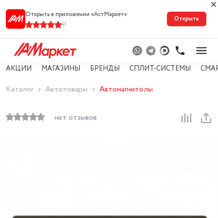
Открыть в приложении «АстМарке‪т‬»
Открыть
41
АКЦИИ
МАГАЗИНЫ
БРЕНДЫ
СПЛИТ-СИСТЕМЫ
СМА
Каталог
Автотовары
Автомагнитолы
нет отзывов