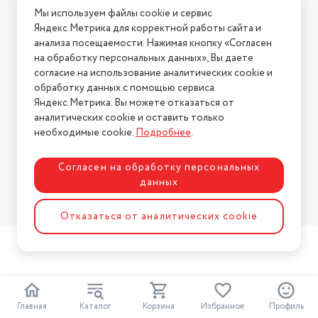
Мы используем файлы cookie и сервис
Условия возврата
Яндекс.Метрика для корректной работы сайта и
Нашли ошибку на сайте?
Напишите нам
.
анализа посещаемости. Нажимая кнопку «Согласен
на обработку персональных данных», Вы даете
2026 © Интернет-магазин "АстМаркет". У нас есть всё!
согласие на использование аналитических cookie и
обработку данных с помощью сервиса
Яндекс.Метрика. Вы можете отказаться от
аналитических cookie и оставить только
Политика конфиденциальности
необходимые cookie.
Подробнее
.
Согласен на обработку персональных
данных
Разработка сайта
ASTDESIGN
Отказаться от аналитических cookie
Главная
Каталог
Корзина
Избранное
Профиль