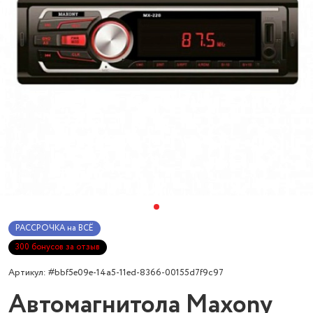
РАССРОЧКА на ВСЁ
300 бонусов за отзыв
Артикул: #bbf5e09e-14a5-11ed-8366-00155d7f9c97
Автомагнитола Maxony