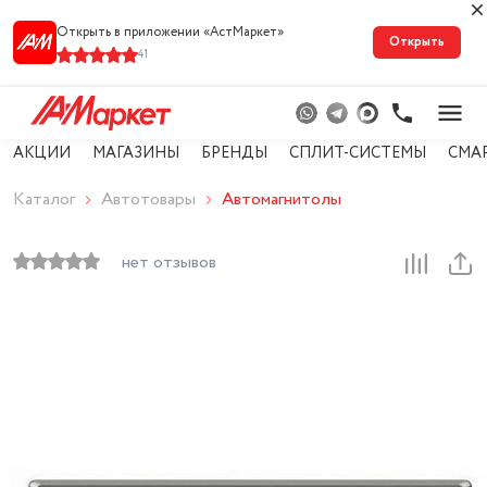
Открыть в приложении «АстМарке‪т‬»
Открыть
41
АКЦИИ
МАГАЗИНЫ
БРЕНДЫ
СПЛИТ-СИСТЕМЫ
СМА
Каталог
Автотовары
Автомагнитолы
нет отзывов