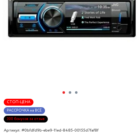
СТОП-ЦЕНА
РАССРОЧКА на ВСЁ
300 бонусов за отзыв
Артикул: #0bfdfd9b-ebe9-11ed-8485-00155d7faf8f