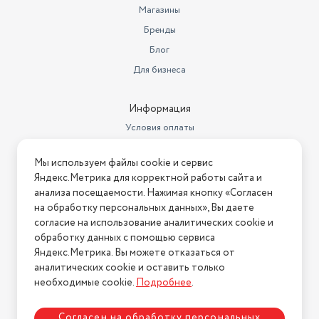
Магазины
Бренды
Блог
Для бизнеса
Информация
Условия оплаты
Условия доставки
Мы используем файлы cookie и сервис
Условия возврата
Яндекс.Метрика для корректной работы сайта и
Нашли ошибку на сайте?
Напишите нам
.
анализа посещаемости. Нажимая кнопку «Согласен
на обработку персональных данных», Вы даете
2026 © Интернет-магазин "АстМаркет". У нас есть всё!
согласие на использование аналитических cookie и
обработку данных с помощью сервиса
Яндекс.Метрика. Вы можете отказаться от
аналитических cookie и оставить только
Политика конфиденциальности
необходимые cookie.
Подробнее
.
Согласен на обработку персональных