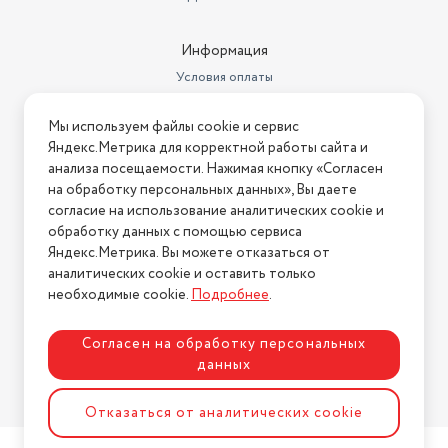
Постоянный ток, батарейки 3
Подключение
вольта
Информация
Условия оплаты
Условия доставки
Мы используем файлы cookie и сервис
Условия возврата
Яндекс.Метрика для корректной работы сайта и
Нашли ошибку на сайте?
Напишите нам
.
анализа посещаемости. Нажимая кнопку «Согласен
на обработку персональных данных», Вы даете
2026 © Интернет-магазин "АстМаркет". У нас есть всё!
согласие на использование аналитических cookie и
обработку данных с помощью сервиса
Яндекс.Метрика. Вы можете отказаться от
аналитических cookie и оставить только
Политика конфиденциальности
необходимые cookie.
Подробнее
.
Согласен на обработку персональных
данных
Разработка сайта
ASTDESIGN
Отказаться от аналитических cookie