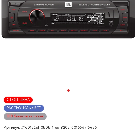
СТОП-ЦЕНА
РАССРОЧКА на ВСЁ
300 бонусов за отзыв
Артикул: #f601c2cf-0b0b-11ec-820c-00155d7f56d5