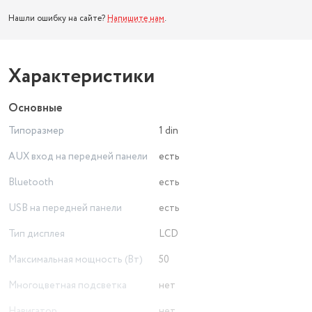
Нашли ошибку на сайте?
Напишите нам
.
Характеристики
Основные
Типоразмер
1 din
AUX вход на передней панели
есть
Bluetooth
есть
USB на передней панели
есть
Тип дисплея
LCD
Максимальная мощность (Вт)
50
Многоцветная подсветка
нет
Навигатор
нет