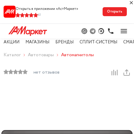
Открыть в приложении «АстМарке‪т‬»
Открыть
41
АКЦИИ
МАГАЗИНЫ
БРЕНДЫ
СПЛИТ-СИСТЕМЫ
СМА
Каталог
Автотовары
Автомагнитолы
нет отзывов