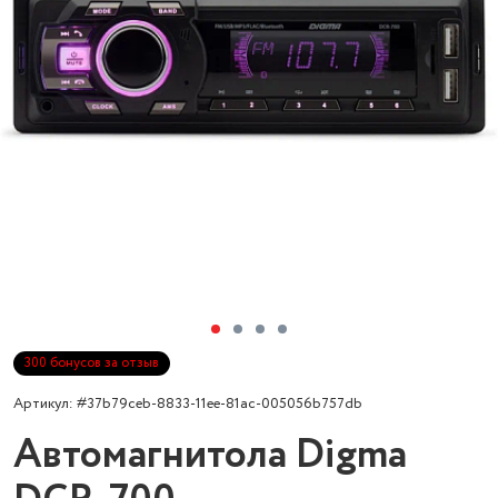
300 бонусов за отзыв
Артикул: #37b79ceb-8833-11ee-81ac-005056b757db
Автомагнитола Digma