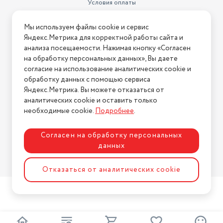
Условия оплаты
Автопоиск станций
есть
Условия доставки
Цвет товара
черный
Мы используем файлы cookie и сервис
Условия возврата
Яндекс.Метрика для корректной работы сайта и
MP3-проигрыватель
есть
Нашли ошибку на сайте?
Напишите нам
.
анализа посещаемости. Нажимая кнопку «Согласен
на обработку персональных данных», Вы даете
2026 © Интернет-магазин "АстМаркет". У нас есть всё!
согласие на использование аналитических cookie и
обработку данных с помощью сервиса
Яндекс.Метрика. Вы можете отказаться от
аналитических cookie и оставить только
Политика конфиденциальности
необходимые cookie.
Подробнее
.
Согласен на обработку персональных
данных
Разработка сайта
ASTDESIGN
Отказаться от аналитических cookie