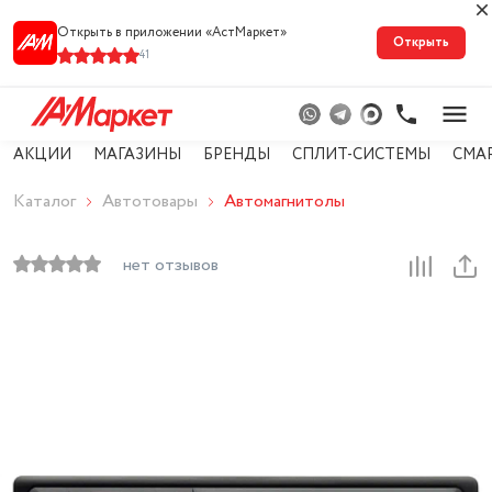
Открыть в приложении «АстМарке‪т‬»
Открыть
41
АКЦИИ
МАГАЗИНЫ
БРЕНДЫ
СПЛИТ-СИСТЕМЫ
СМА
Каталог
Автотовары
Автомагнитолы
нет отзывов