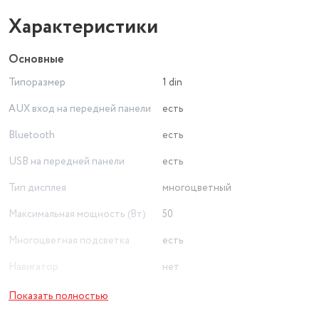
Характеристики
Основные
Типоразмер
1 din
AUX вход на передней панели
есть
Bluetooth
есть
USB на передней панели
есть
Тип дисплея
многоцветный
Максимальная мощность (Вт)
50
Многоцветная подсветка
есть
Навигатор
нет
Вес товара в упаковке, (кг)
0.9
Показать полностью