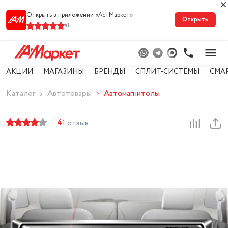
Открыть в приложении «АстМарке‪т‬»
Открыть
41
АКЦИИ
МАГАЗИНЫ
БРЕНДЫ
СПЛИТ-СИСТЕМЫ
СМА
Каталог
Автотовары
Автомагнитолы
4
1 отзыв