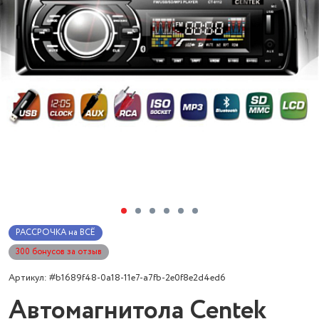
РАССРОЧКА на ВСЁ
300 бонусов за отзыв
Артикул: #b1689f48-0a18-11e7-a7fb-2e0f8e2d4ed6
Автомагнитола Centek