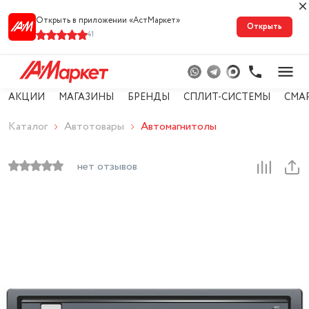
Открыть в приложении «АстМарке‪т‬»
Открыть
41
АКЦИИ
МАГАЗИНЫ
БРЕНДЫ
СПЛИТ-СИСТЕМЫ
СМА
Каталог
Автотовары
Автомагнитолы
нет отзывов