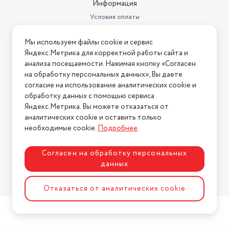
Эквалайзер
есть
Информация
Условия оплаты
Количество предустановок
эквалайзера
3
Условия доставки
Мы используем файлы cookie и сервис
Условия возврата
Поддержка профиля A2DP
есть
Яндекс.Метрика для корректной работы сайта и
Нашли ошибку на сайте?
Напишите нам
.
анализа посещаемости. Нажимая кнопку «Согласен
Подсоединение по стандарту
на обработку персональных данных», Вы даете
ISO
есть
2026 © Интернет-магазин "АстМаркет". У нас есть всё!
согласие на использование аналитических cookie и
Количество каналов
4
обработку данных с помощью сервиса
Яндекс.Метрика. Вы можете отказаться от
Аудиовыход стерео
есть
аналитических cookie и оставить только
Политика конфиденциальности
необходимые cookie.
Подробнее
.
Поддержка FLAC
есть
Тип интерфейса CD-ченджера
нет
Согласен на обработку персональных
данных
Диапазон FM
есть
Разработка сайта
ASTDESIGN
Отказаться от аналитических cookie
USB-порт
есть
Регулировка тембра
есть
Вес
500 г