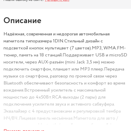
Описание
Надёжная, современная и недорогая автомобильная
магнитола типоразмера 1DIN.Стильный дизайн с
подсветкой кнопок мультицвет (7 цветов).MP3, WMA.FM-
тюнер, память на 18 станций.Поддерживает USB и microSD
носители, через AUX-разъём (mini Jack 3,5 мм) можно
подключить смартфон, планшет или MP3 плеер.Передача
музыки со смартфона, разговор по громкой связи через
Bluetooth обеспечивают безопасность и комфорт во время
вождения.Встроенный усилитель с максимальной
мощностью до 4х50Вт.RCA-выходы (2 пары) для
подключения усилителя звука и активного сабвуфера.
Эквалайзер с 4 предустановками и регулировкой тембра
НЧ/ВЧ.Лицевая панель несъёмная.Магнитола для авто /
автомагнитола с bluetooth / дизайн автомобильный /