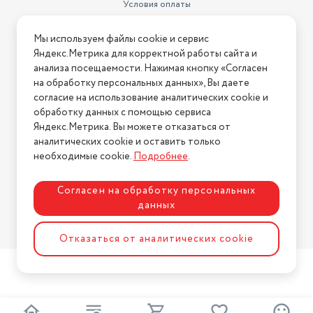
Условия оплаты
Условия доставки
Мы используем файлы cookie и сервис
Условия возврата
Яндекс.Метрика для корректной работы сайта и
Нашли ошибку на сайте?
Напишите нам
.
анализа посещаемости. Нажимая кнопку «Согласен
на обработку персональных данных», Вы даете
2026 © Интернет-магазин "АстМаркет". У нас есть всё!
согласие на использование аналитических cookie и
обработку данных с помощью сервиса
Яндекс.Метрика. Вы можете отказаться от
аналитических cookie и оставить только
Политика конфиденциальности
необходимые cookie.
Подробнее
.
Согласен на обработку персональных
данных
Разработка сайта
ASTDESIGN
Отказаться от аналитических cookie