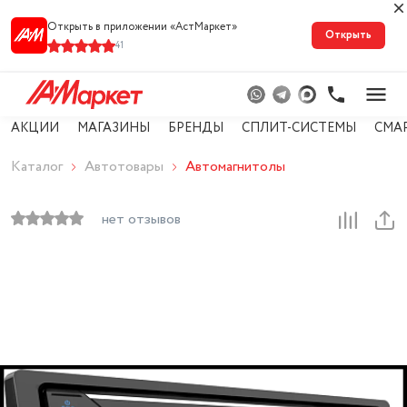
Открыть в приложении «АстМарке‪т‬»
Открыть
41
АКЦИИ
МАГАЗИНЫ
БРЕНДЫ
СПЛИТ-СИСТЕМЫ
СМА
Каталог
Автотовары
Автомагнитолы
нет отзывов