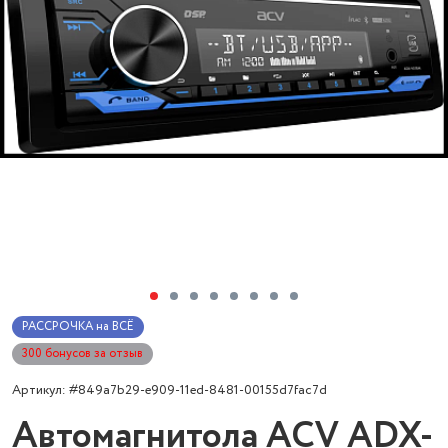
РАССРОЧКА на ВСЁ
300 бонусов за отзыв
Артикул: #849a7b29-e909-11ed-8481-00155d7fac7d
Автомагнитола ACV ADX-