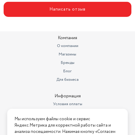
Написать отзыв
Компания
О компании
Магазины
Бренды
Блог
Для бизнеса
Информация
Условия оплаты
Условия доставки
Мы используем файлы cookie и сервис
Условия возврата
Яндекс.Метрика для корректной работы сайта и
Нашли ошибку на сайте?
Напишите нам
.
анализа посещаемости. Нажимая кнопку «Согласен