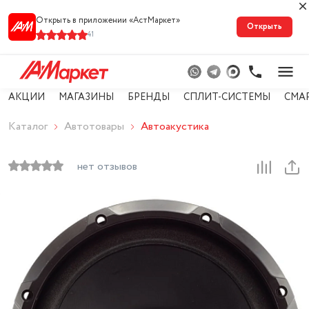
Открыть в приложении «АстМарке‪т‬»
Открыть
41
АКЦИИ
МАГАЗИНЫ
БРЕНДЫ
СПЛИТ-СИСТЕМЫ
СМА
Каталог
Автотовары
Автоакустика
нет отзывов