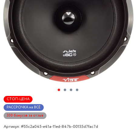
СТОП-ЦЕНА
РАССРОЧКА на ВСЁ
300 бонусов за отзыв
Артикул: #55c2a045-e41a-11ed-847b-00155d7fac7d