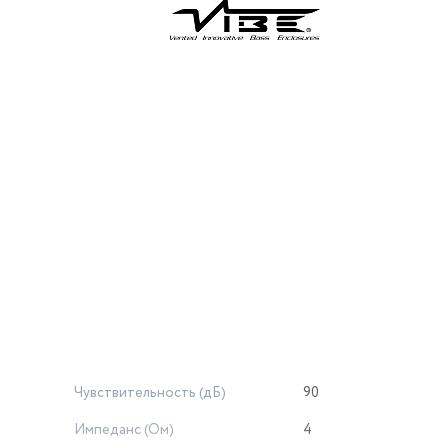
Чувствительность (дБ)
90
Импеданс (Ом)
4