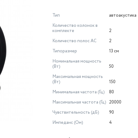
Тип
автоакустика
Количество колонок в
комплекте
2
Количество полос AC
2
Типоразмер
13 см
Номинальная мощность
(Вт)
50
Максимальная мощность
(Вт)
150
Минимальная частота (Гц)
80
Максимальная частота (Гц)
20000
Чувствительность (дБ)
90
Импеданс (Ом)
4