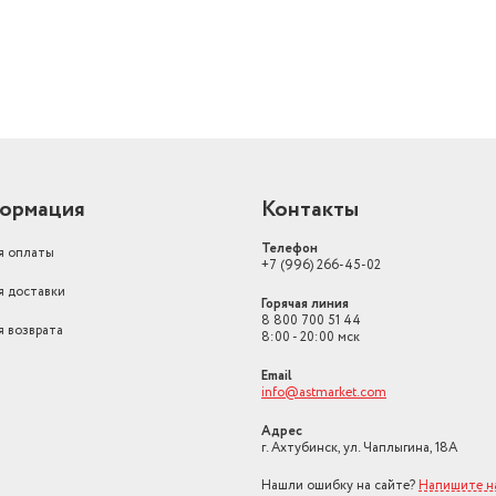
ормация
Контакты
Телефон
я оплаты
+7 (996) 266-45-02
я доставки
Горячая линия
8 800 700 51 44
я возврата
8:00 - 20:00 мск
Email
info@astmarket.com
Адрес
г. Ахтубинск, ул. Чаплыгина, 18А
Нашли ошибку на сайте?
Напишите н