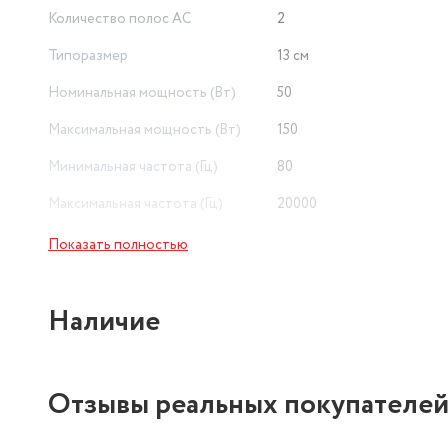
Количество полос AC
2
Типоразмер
13 см
Номинальная мощность (Вт)
50
Максимальная мощность (Вт)
150
Минимальная частота (Гц)
80
Максимальная частота (Гц)
20000
Показать полностью
Наличие
Отзывы реальных покупателе