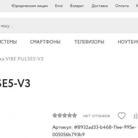
Юридическим лицам
Блог
Возврат
Доставка
Оплата
ИСТЕМЫ
СМАРТФОНЫ
ТЕЛЕВИЗОРЫ
НОУТБУ
ка VIBE PULSE5-V3
SE5-V3
нет отзывов
Артикул: #8932ad33-b468-11ee-995e-
005056b793b9