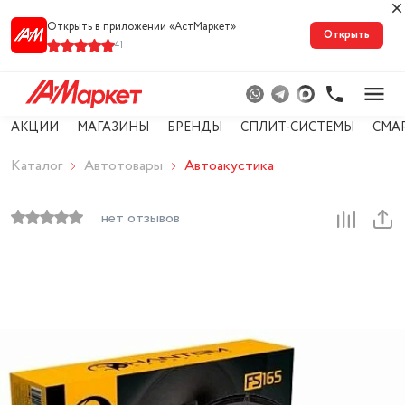
Открыть в приложении «АстМарке‪т‬»
Открыть
41
АКЦИИ
МАГАЗИНЫ
БРЕНДЫ
СПЛИТ-СИСТЕМЫ
СМА
Каталог
Автотовары
Автоакустика
нет отзывов