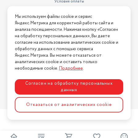
Условия оплаты
Условия доставки
Мы используем файлы cookie и сервис
Условия возврата
Яндекс.Метрика для корректной работы сайта и
Нашли ошибку на сайте?
Напишите нам
.
анализа посещаемости. Нажимая кнопку «Согласен
на обработку персональных данных», Вы даете
2026 © Интернет-магазин "АстМаркет". У нас есть всё!
согласие на использование аналитических cookie и
обработку данных с помощью сервиса
Яндекс.Метрика. Вы можете отказаться от
аналитических cookie и оставить только
Политика конфиденциальности
необходимые cookie.
Подробнее
.
Согласен на обработку персональных
данных
Разработка сайта
ASTDESIGN
Отказаться от аналитических cookie