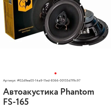
Артикул: #02d9ea05-14a9-11ed-8366-00155d7f9c97
Автоакустика Phantom
FS-165