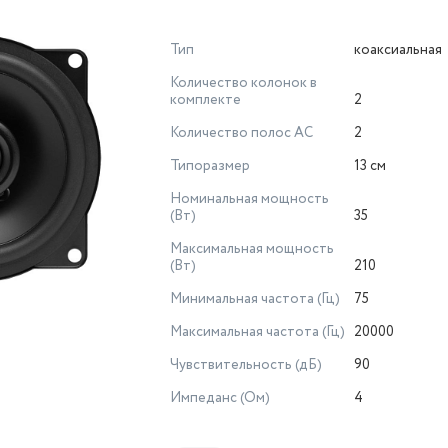
Тип
коаксиальная
Количество колонок в
комплекте
2
Количество полос AC
2
Типоразмер
13 см
Номинальная мощность
(Вт)
35
Максимальная мощность
(Вт)
210
Минимальная частота (Гц)
75
Максимальная частота (Гц)
20000
Чувствительность (дБ)
90
Импеданс (Ом)
4