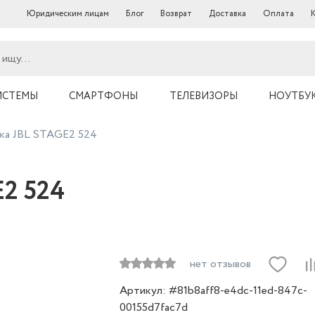
Юридическим лицам
Блог
Возврат
Доставка
Оплата
ИСТЕМЫ
СМАРТФОНЫ
ТЕЛЕВИЗОРЫ
НОУТБУ
ка JBL STAGE2 524
E2 524
нет отзывов
Артикул: #81b8aff8-e4dc-11ed-847c-
00155d7fac7d