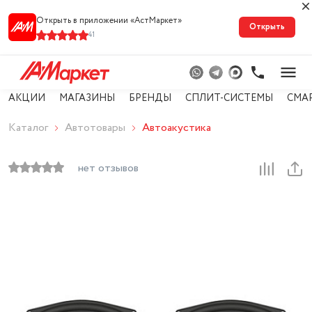
Открыть в приложении «АстМарке‪т‬»
Открыть
41
АКЦИИ
МАГАЗИНЫ
БРЕНДЫ
СПЛИТ-СИСТЕМЫ
СМА
Каталог
Автотовары
Автоакустика
нет отзывов