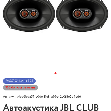
РАССРОЧКА на ВСЁ
300 бонусов за отзыв
Артикул: #bd6bda57-c0de-11e8-a99b-2e0f8e2d4ed6
Автоакустика JBL CLUB