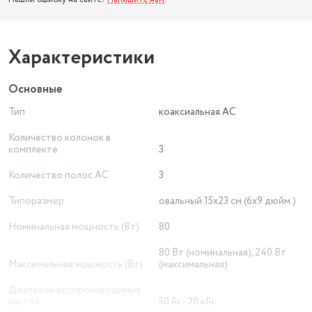
Характеристики
Основные
Тип
коаксиальная АС
Количество колонок в
комплекте
3
Количество полос AC
3
Типоразмер
овальный 15x23 см (6x9 дюйм.)
Номинальная мощность (Вт)
80
80 Вт (номинальная), 240 Вт
Максимальная мощность (Вт)
(максимальная)
Диапазон воспроизводимых
частот
50 Гц - 20 кГц