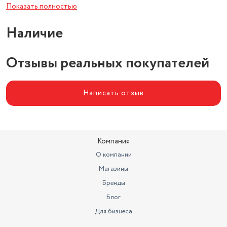
Показать полностью
Разъём Micro USB
152x230 мм
Наличие
Минимальная частота (Гц)
50
Максимальная частота (Гц)
20000
Отзывы реальных покупателей
Чувствительность (дБ)
93
Импеданс (Ом)
3.1
Написать отзыв
Компания
О компании
Магазины
Бренды
Блог
Для бизнеса