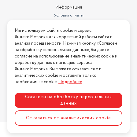
Информация
Условия оплаты
Условия доставки
Мы используем файлы cookie и сервис
Условия возврата
Яндекс.Метрика для корректной работы сайта и
Нашли ошибку на сайте?
Напишите нам
.
анализа посещаемости. Нажимая кнопку «Согласен
на обработку персональных данных», Вы даете
2026 © Интернет-магазин "АстМаркет". У нас есть всё!
согласие на использование аналитических cookie и
обработку данных с помощью сервиса
Яндекс.Метрика. Вы можете отказаться от
аналитических cookie и оставить только
Политика конфиденциальности
необходимые cookie.
Подробнее
.
Согласен на обработку персональных
данных
Разработка сайта
ASTDESIGN
Отказаться от аналитических cookie