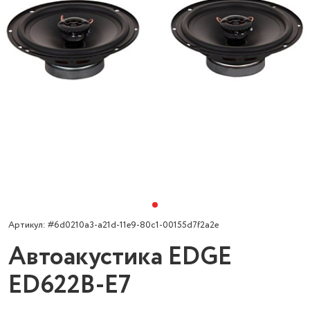
Артикул: #6d0210a3-a21d-11e9-80c1-00155d7f2a2e
Автоакустика EDGE
ED622B-E7