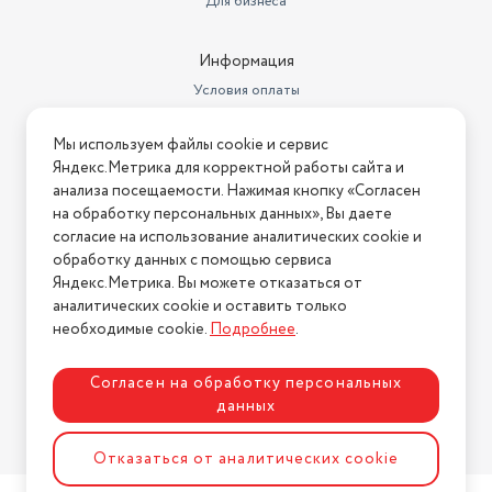
Для бизнеса
Информация
Условия оплаты
Условия доставки
Мы используем файлы cookie и сервис
Условия возврата
Яндекс.Метрика для корректной работы сайта и
Нашли ошибку на сайте?
Напишите нам
.
анализа посещаемости. Нажимая кнопку «Согласен
на обработку персональных данных», Вы даете
2026 © Интернет-магазин "АстМаркет". У нас есть всё!
согласие на использование аналитических cookie и
обработку данных с помощью сервиса
Яндекс.Метрика. Вы можете отказаться от
аналитических cookie и оставить только
Политика конфиденциальности
необходимые cookie.
Подробнее
.
Согласен на обработку персональных
данных
Разработка сайта
ASTDESIGN
Отказаться от аналитических cookie