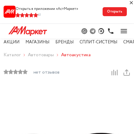
Открыть в приложении «АстМарке‪т‬»
Открыть
41
АКЦИИ
МАГАЗИНЫ
БРЕНДЫ
СПЛИТ-СИСТЕМЫ
СМА
Каталог
Автотовары
Автоакустика
нет отзывов