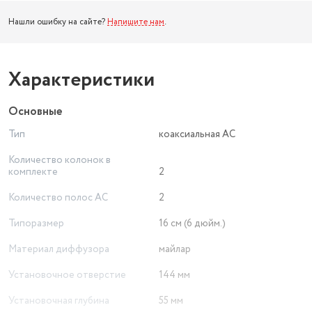
Нашли ошибку на сайте?
Напишите нам
.
Характеристики
Основные
Тип
коаксиальная АС
Количество колонок в
комплекте
2
Количество полос AC
2
Типоразмер
16 см (6 дюйм.)
Материал диффузора
майлар
Установочное отверстие
144 мм
Установочная глубина
55 мм