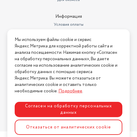
Информация
Условия оплаты
Условия доставки
Мы используем файлы cookie и сервис
Условия возврата
Яндекс.Метрика для корректной работы сайта и
Нашли ошибку на сайте?
Напишите нам
.
анализа посещаемости. Нажимая кнопку «Согласен
на обработку персональных данных», Вы даете
2026 © Интернет-магазин "АстМаркет". У нас есть всё!
согласие на использование аналитических cookie и
обработку данных с помощью сервиса
Яндекс.Метрика. Вы можете отказаться от
аналитических cookie и оставить только
Политика конфиденциальности
необходимые cookie.
Подробнее
.
Согласен на обработку персональных
данных
Разработка сайта
ASTDESIGN
Отказаться от аналитических cookie