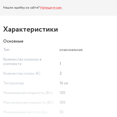
Нашли ошибку на сайте?
Напишите нам
.
Характеристики
Основные
Тип
коаксиальная
Количество колонок в
комплекте
1
Количество полос AC
2
Типоразмер
16 см
Номинальная мощность (Вт)
100
Максимальная мощность (Вт)
300
Минимальная частота (Гц)
50