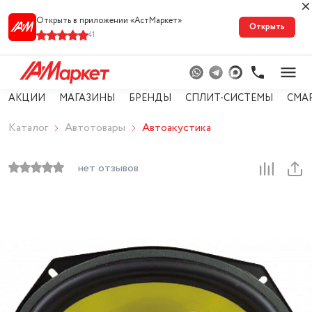
Открыть в приложении «АстМарке‪т‬»
Открыть
41
АКЦИИ
МАГАЗИНЫ
БРЕНДЫ
СПЛИТ-СИСТЕМЫ
СМА
Каталог
Автотовары
Автоакустика
нет отзывов