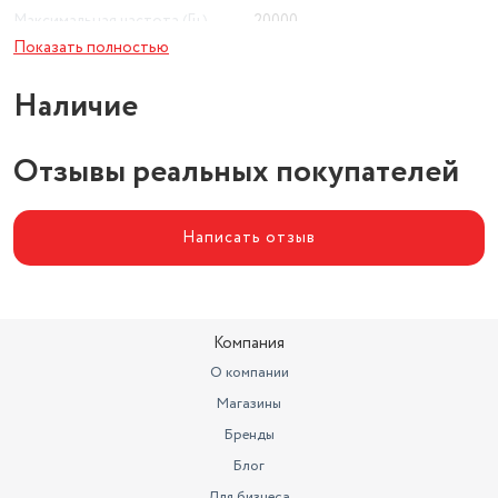
Максимальная частота (Гц)
20000
Показать полностью
Чувствительность (дБ)
91
Наличие
Импеданс (Ом)
4
Отзывы реальных покупателей
Написать отзыв
Компания
О компании
Магазины
Бренды
Блог
Для бизнеса