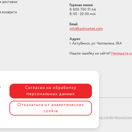
я доставки
Горячая линия
8 800 700 51 44
я возврата
8:00 - 20:00 мск
Email
info@astmarket.com
Адрес
г. Ахтубинск, ул. Чаплыгина, 18А
Нашли ошибку на сайте?
Напишите н
я
Согласен на обработку
персональных данных
Отказаться от аналитических
cookie
ет-магазин "АстМаркет". У нас есть всё!
Политика конфиденциальн