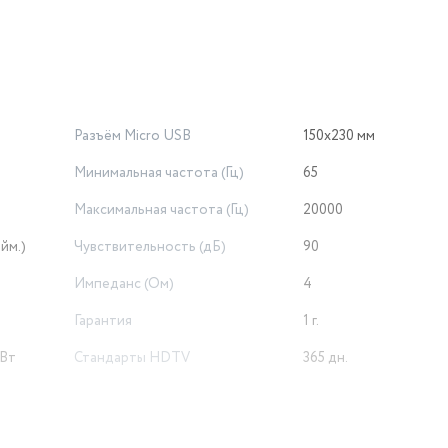
Разъём Micro USB
150x230 мм
Минимальная частота (Гц)
65
Максимальная частота (Гц)
20000
йм.)
Чувствительность (дБ)
90
Импеданс (Ом)
4
Гарантия
1 г.
 Вт
Стандарты HDTV
365 дн.