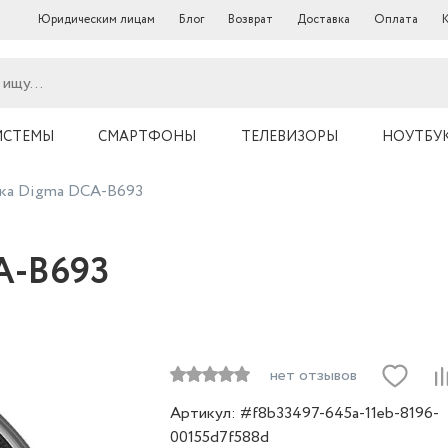
Юридическим лицам
Блог
Возврат
Доставка
Оплата
ИСТЕМЫ
СМАРТФОНЫ
ТЕЛЕВИЗОРЫ
НОУТБУ
ка Digma DCA-B693
A-B693
нет отзывов
Артикул: #f8b33497-645a-11eb-8196-
00155d7f588d