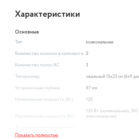
Характеристики
Основные
Тип
коаксиальная
Количество колонок в комплекте
2
Количество полос AC
3
Типоразмер
овальный 15x23 см (6x9 дю
Установочная глубина
87 мм
Номинальная мощность (Вт)
120
120 Вт (номинальная), 300
Максимальная мощность (Вт)
(максимальная)
Диапазон воспроизводимых
частот
65 - 20000 Гц
Показать полностью