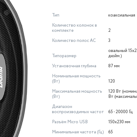
Тип
коаксиальная
Количество колонок в
комплекте
2
Количество полос AC
3
овальный 15x2
Типоразмер
дюйм.)
Установочная глубина
87 мм
Номинальная мощность
(Вт)
120
Максимальная мощность
120 Вт (номина
(Вт)
Вт (максималь
Диапазон
воспроизводимых частот
65 - 20000 Гц
Разъём Micro USB
150x230 мм
Минимальная частота (Гц)
65