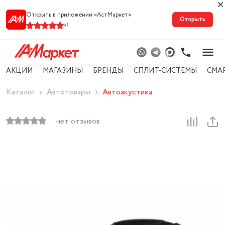
Открыть в приложении «АстМарке‪т‬»
Открыть
41
АКЦИИ
МАГАЗИНЫ
БРЕНДЫ
СПЛИТ-СИСТЕМЫ
СМА
Каталог
Автотовары
Автоакустика
нет отзывов