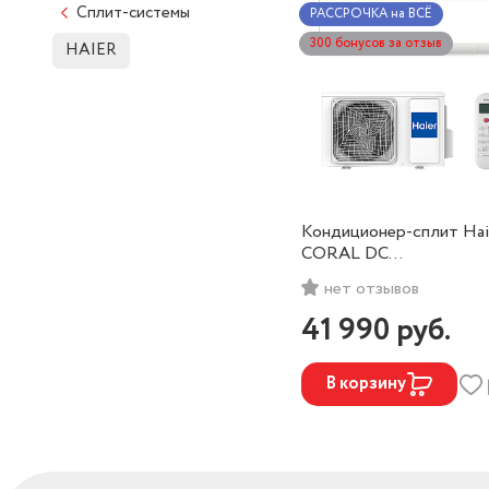
Сплит-системы
РАССРОЧКА на ВСЁ
300 бонусов за отзыв
HAIER
Кондиционер-сплит Hai
CORAL DC
AS20HPL2HRA/1U20H
нет отзывов
FRA (инвертор) Wi-Fi
41 990
руб.
В корзину