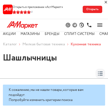
Открыть в приложении «АстМарке‪т‬»
Открыть
41
АКЦИИ
МАГАЗИНЫ
БРЕНДЫ
СПЛИТ-СИСТЕМЫ
СМА
Каталог
Мелкая бытовая техника
Кухонная техника
Шашлычницы
К сожалению, мы не нашли товары, которые вам
подойдут.
Попробуйте изменить критерии поиска