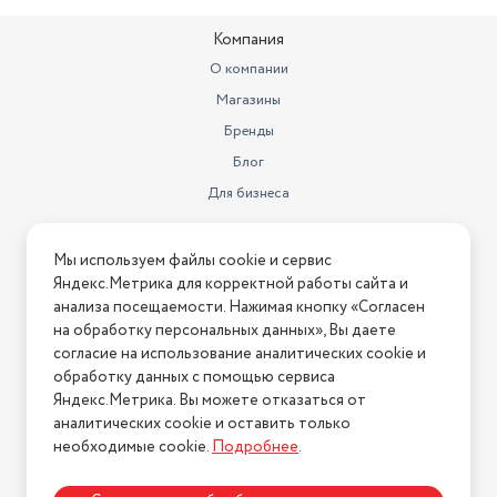
Компания
О компании
Магазины
Бренды
Блог
Для бизнеса
Информация
Мы используем файлы cookie и сервис
Яндекс.Метрика для корректной работы сайта и
Условия оплаты
анализа посещаемости. Нажимая кнопку «Согласен
Условия доставки
на обработку персональных данных», Вы даете
Условия возврата
согласие на использование аналитических cookie и
обработку данных с помощью сервиса
Нашли ошибку на сайте?
Напишите нам
.
Яндекс.Метрика. Вы можете отказаться от
2026 © Интернет-магазин "АстМаркет". У нас есть всё!
аналитических cookie и оставить только
необходимые cookie.
Подробнее
.