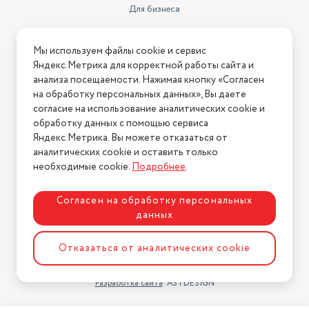
Для бизнеса
Информация
Мы используем файлы cookie и сервис
Яндекс.Метрика для корректной работы сайта и
Условия оплаты
анализа посещаемости. Нажимая кнопку «Согласен
Условия доставки
на обработку персональных данных», Вы даете
Условия возврата
согласие на использование аналитических cookie и
обработку данных с помощью сервиса
Нашли ошибку на сайте?
Напишите нам
.
Яндекс.Метрика. Вы можете отказаться от
2026 © Интернет-магазин "АстМаркет". У нас есть всё!
аналитических cookie и оставить только
необходимые cookie.
Подробнее
.
Согласен на обработку персональных
Политика конфиденциальности
данных
Отказаться от аналитических cookie
Разработка сайта
ASTDESIGN