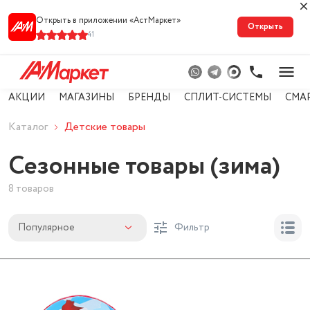
Открыть в приложении «АстМарке‪т‬»
Открыть
41
АКЦИИ
МАГАЗИНЫ
БРЕНДЫ
СПЛИТ-СИСТЕМЫ
СМА
Каталог
Детские товары
Сезонные товары (зима)
8 товаров
Популярное
Фильтр