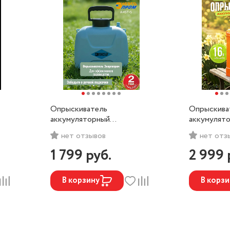
Опрыскиватель
Опрыскива
аккумуляторный
аккумулят
,
Энергопром AHST-5
ТЕХПРОМ 
нет отзывов
нет отз
литров)
1 799
руб.
2 999
В корзину
В корзи