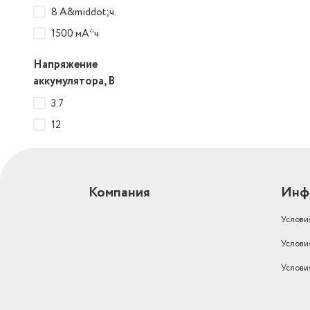
8 А&middot;ч.
1500 мА*ч
Напряжение
аккумулятора, В
3.7
12
Компания
Инф
Услови
Услови
Услови