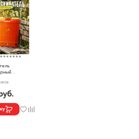
тель
орный
ОПЭ16 (16
ывов
руб.
ну