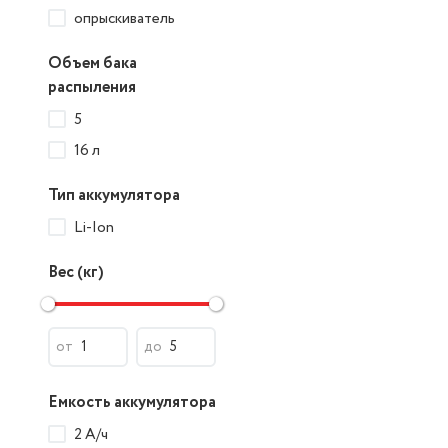
опрыскиватель
Объем бака
распыления
5
16 л
Тип аккумулятора
Li-Ion
Вес (кг)
от
до
Емкость аккумулятора
2 А/ч