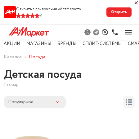
Открыть в приложении «АстМарке‪т‬»
Открыть
41
АКЦИИ
МАГАЗИНЫ
БРЕНДЫ
СПЛИТ-СИСТЕМЫ
СМА
Каталог
Посуда
Детская посуда
1 товар
Популярное