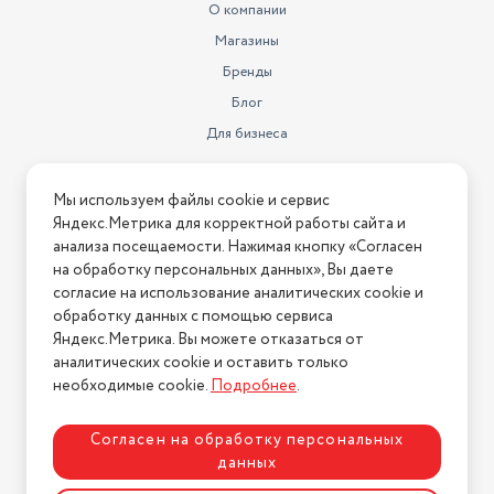
О компании
Магазины
Бренды
Блог
Для бизнеса
Информация
Мы используем файлы cookie и сервис
Яндекс.Метрика для корректной работы сайта и
Условия оплаты
анализа посещаемости. Нажимая кнопку «Согласен
Условия доставки
на обработку персональных данных», Вы даете
Условия возврата
согласие на использование аналитических cookie и
обработку данных с помощью сервиса
Нашли ошибку на сайте?
Напишите нам
.
Яндекс.Метрика. Вы можете отказаться от
2026 © Интернет-магазин "АстМаркет". У нас есть всё!
аналитических cookie и оставить только
необходимые cookie.
Подробнее
.
Согласен на обработку персональных
Политика конфиденциальности
данных