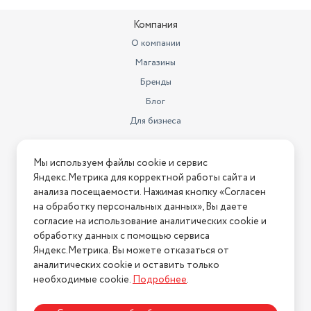
Компания
О компании
Магазины
Бренды
Блог
Для бизнеса
Информация
Мы используем файлы cookie и сервис
Яндекс.Метрика для корректной работы сайта и
Условия оплаты
анализа посещаемости. Нажимая кнопку «Согласен
Условия доставки
на обработку персональных данных», Вы даете
Условия возврата
согласие на использование аналитических cookie и
обработку данных с помощью сервиса
Нашли ошибку на сайте?
Напишите нам
.
Яндекс.Метрика. Вы можете отказаться от
2026 © Интернет-магазин "АстМаркет". У нас есть всё!
аналитических cookie и оставить только
необходимые cookie.
Подробнее
.