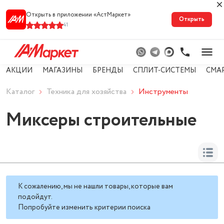
Открыть в приложении «АстМарке‪т‬»
Открыть
41
АКЦИИ
МАГАЗИНЫ
БРЕНДЫ
СПЛИТ-СИСТЕМЫ
СМА
Каталог
Техника для хозяйства
Инструменты
Миксеры строительные
К сожалению, мы не нашли товары, которые вам
подойдут.
Попробуйте изменить критерии поиска