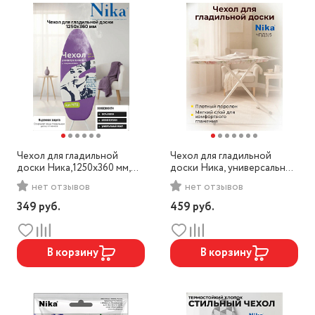
Чехол для гладильной
Чехол для гладильной
доски Ника,1250х360 мм,
доски Ника, универсальный
арт. ЧП1
дублированный
нет отзывов
нет отзывов
поролоном, арт. ЧПД3/5
349
руб.
459
руб.
В корзину
В корзину