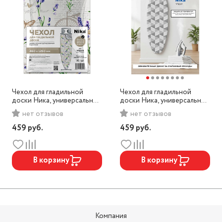
Чехол для гладильной
Чехол для гладильной
доски Ника, универсальный
доски Ника, универсальный
дублированный
дублированный
нет отзывов
нет отзывов
поролоном, арт. ЧПД3/6
поролоном, арт. ЧПД3/1
459
руб.
459
руб.
В корзину
В корзину
Компания