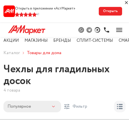
Открыть в приложении «АстМарке‪т‬»
Открыть
41
АКЦИИ
МАГАЗИНЫ
БРЕНДЫ
СПЛИТ-СИСТЕМЫ
СМА
Каталог
Товары для дома
Чехлы для гладильных
досок
4 товара
Популярное
Фильтр