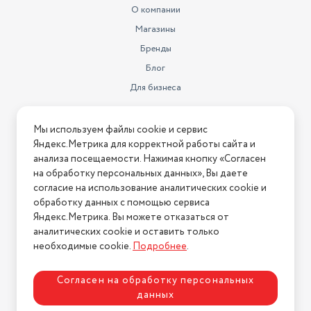
О компании
Магазины
Бренды
Блог
Для бизнеса
Информация
Мы используем файлы cookie и сервис
Яндекс.Метрика для корректной работы сайта и
Условия оплаты
анализа посещаемости. Нажимая кнопку «Согласен
Условия доставки
на обработку персональных данных», Вы даете
Условия возврата
согласие на использование аналитических cookie и
обработку данных с помощью сервиса
Нашли ошибку на сайте?
Напишите нам
.
Яндекс.Метрика. Вы можете отказаться от
2026 © Интернет-магазин "АстМаркет". У нас есть всё!
аналитических cookie и оставить только
необходимые cookie.
Подробнее
.
Согласен на обработку персональных
Политика конфиденциальности
данных