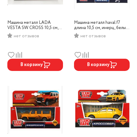
Машина металл LADA
Машина металл haval f7
VESTA SW CROSS 10,5 см,
длина 10,5 см, инерц, белый,
инерц, синий, Технопарк,
Технопарк, арт.F7-11-WH
нет отзывов
нет отзывов
арт.VESTA-CROSS-11-BU
В корзину
В корзину