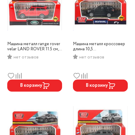
Машина металл range rover
Машина металл кроссовер
velar LAND ROVER 11.5 см,
длина 10,5
Технопарк, арт. 2108C130-
см,инерц,черный,Технопар
нет отзывов
нет отзывов
R2
к, арт.C5-11-BK
В корзину
В корзину