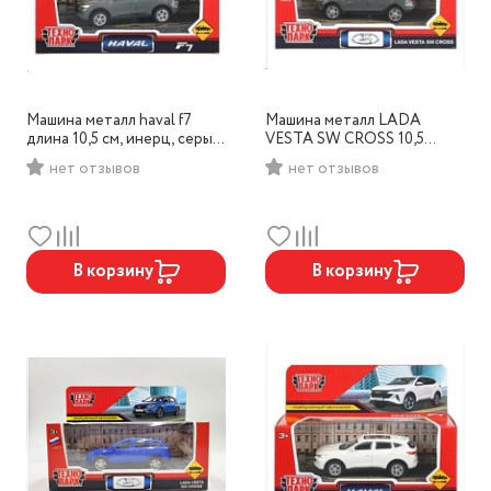
Машина металл haval f7
Машина металл LADA
длина 10,5 см, инерц, серый
VESTA SW CROSS 10,5
, Технопарк, арт.F7-11-WH
см,инерц, темно-серый,
нет отзывов
нет отзывов
Технопарк, арт.VESTA-
CROSS-11-GY
В корзину
В корзину