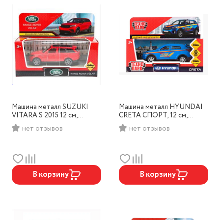
Машина металл SUZUKI
Машина металл HYUNDAI
VITARA S 2015 12 см,
CRETA СПОРТ, 12 см,
инерционная,Технопарк,
двери,инерц.,кор.Технопар
нет отзывов
нет отзывов
арт. VITARA-12-GDBK
к, арт. CRETA-S
В корзину
В корзину