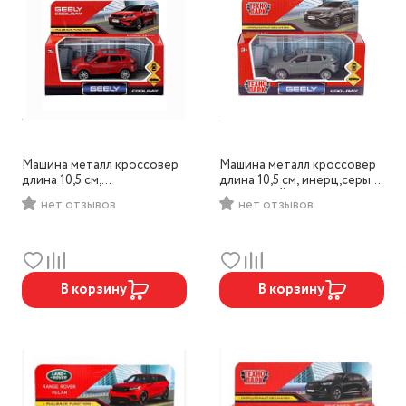
Машина металл кроссовер
Машина металл кроссовер
длина 10,5 см,
длина 10,5 см, инерц,серый
инерц,красный, Технопарк,
МАТОВЫЙ, Технопарк,
нет отзывов
нет отзывов
арт.GA-11-RD
арт.GA-11-MATGR
В корзину
В корзину