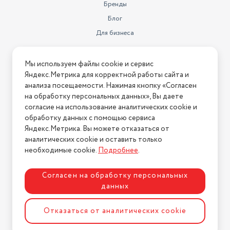
Бренды
Блог
Для бизнеса
Информация
Мы используем файлы cookie и сервис
Яндекс.Метрика для корректной работы сайта и
Условия оплаты
анализа посещаемости. Нажимая кнопку «Согласен
Условия доставки
на обработку персональных данных», Вы даете
Условия возврата
согласие на использование аналитических cookie и
обработку данных с помощью сервиса
Нашли ошибку на сайте?
Напишите нам
.
Яндекс.Метрика. Вы можете отказаться от
2026 © Интернет-магазин "АстМаркет". У нас есть всё!
аналитических cookie и оставить только
необходимые cookie.
Подробнее
.
Согласен на обработку персональных
Политика конфиденциальности
данных
Отказаться от аналитических cookie