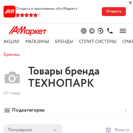
Открыть в приложении «АстМарке‪т‬»
Открыть
41
АКЦИИ
МАГАЗИНЫ
БРЕНДЫ
СПЛИТ-СИСТЕМЫ
СМА
Бренды
Товары бренда
ТЕХНОПАРК
41 товар
Подкатегории
Популярное
Фильтр