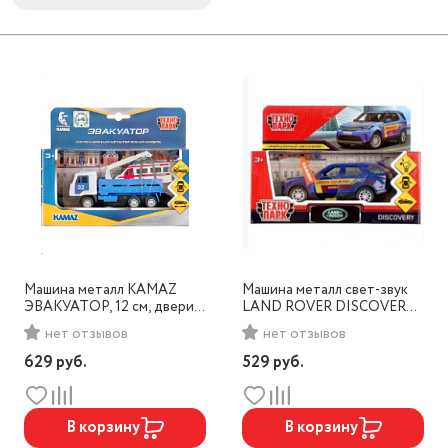
Машина металл KAMAZ
Машина металл свет-звук
ЭВАКУАТОР, 12 см, двери,
LAND ROVER DISCOVERY
инерц.,Технопарк, арт.SB-
СПОРТ 12 см,
нет отзывов
нет отзывов
19-29-D-WB
баг,инерц,Технопарк,
арт.DISCOVERY-12SLSRT
629
руб.
529
руб.
В корзину
В корзину