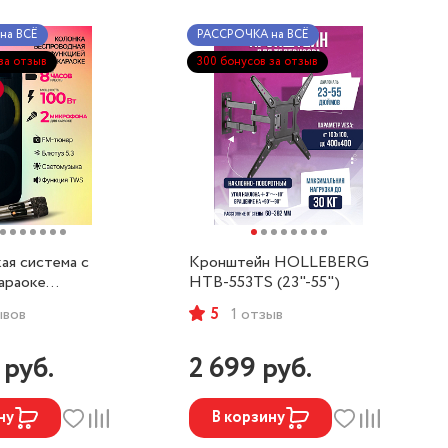
на ВСЁ
РАССРОЧКА на ВСЁ
за отзыв
300 бонусов за отзыв
ая система с
Кронштейн HOLLEBERG
араоке
HTB-553TS (23"-55")
G HX-510
ывов
5
1 отзыв
9
руб.
2 699
руб.
ну
В корзину