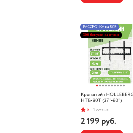
РАССРОЧКА на ВСЁ
300 бонусов за отзыв
Кронштейн HOLLEBER
HTB-80T (37"-80")
5
1 отзыв
2 199
руб.