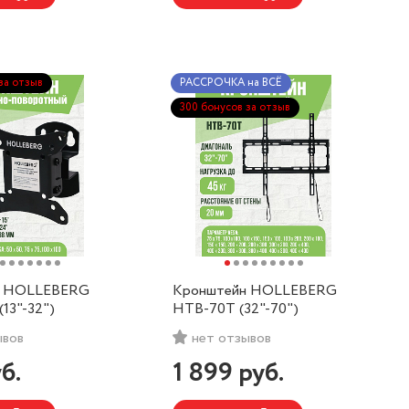
за отзыв
РАССРОЧКА на ВСЁ
300 бонусов за отзыв
н HOLLEBERG
Кронштейн HOLLEBERG
13"-32")
HTB-70T (32"-70")
ывов
нет отзывов
б.
1 899
руб.