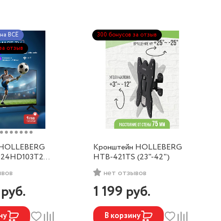
на ВСЁ
300 бонусов за отзыв
за отзыв
 HOLLEBERG
Кронштейн HOLLEBERG
24HD103Т2
HTB-421TS (23"-42")
Яндекс.ТВ,
ывов
нет отзывов
9
руб.
1 199
руб.
ну
В корзину