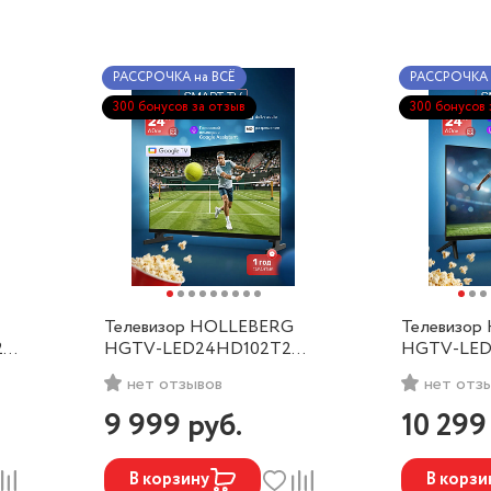
РАССРОЧКА на ВСЁ
РАССРОЧКА 
300 бонусов за отзыв
300 бонусов 
Телевизор HOLLEBERG
Телевизор
2
HGTV-LED24HD102T2
HGTV-LED
(SmartTV, Google,
(SmartTV, 
нет отзывов
нет отз
Frameless)
Frameless)
9 999
руб.
10 29
В корзину
В корзи