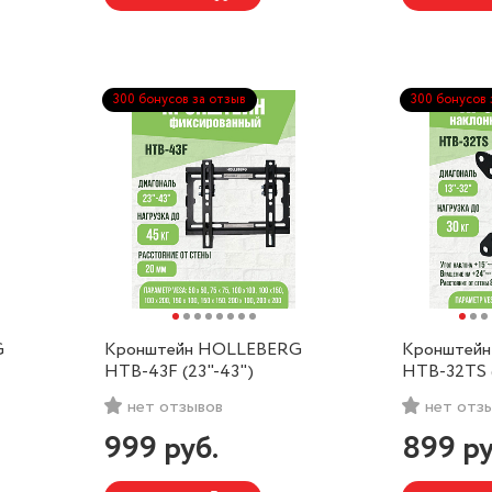
300 бонусов за отзыв
300 бонусов 
G
Кронштейн HOLLEBERG
Кронштей
HTB-43F (23"-43")
HTB-32TS (
нет отзывов
нет отз
999
руб.
899
ру