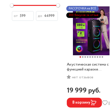
РАССРОЧКА на ВСЁ
300 бонусов за отзыв
от
до
Акустическая система с
функцией караоке
HOLLEBERG HX-620
нет отзывов
19 999
руб.
В корзину