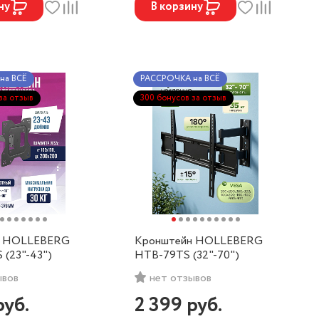
ну
В корзину
на ВСЁ
РАССРОЧКА на ВСЁ
за отзыв
300 бонусов за отзыв
н HOLLEBERG
Кронштейн HOLLEBERG
(23"-43")
HTB-79TS (32"-70")
ывов
нет отзывов
руб.
2 399
руб.