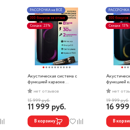
РАССРОЧКА на ВСЁ
РАССРОЧКА 
300 бонусов за отзыв
300 бонусов 
Скидка: 25%
Скидка: 15%
Акустическая система с
Акустическ
функцией караоке
функцией к
HOLLEBERG HX-500
HOLLEBER
нет отзывов
нет отз
15 999
руб.
19 999
руб.
11 999
руб.
16 99
В корзину
В корзи