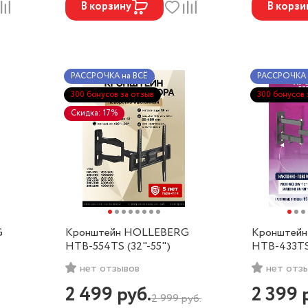
В корзину
В корзи
РАССРОЧКА на ВСЁ
РАССРОЧКА 
300 бонусов за отзыв
300 бонусов 
Скидка: 17%
G
Кронштейн HOLLEBERG
Кронштей
HTB-554TS (32"-55")
HTB-433TS 
нет отзывов
нет отз
2 499
руб.
2 399
2 999
руб.