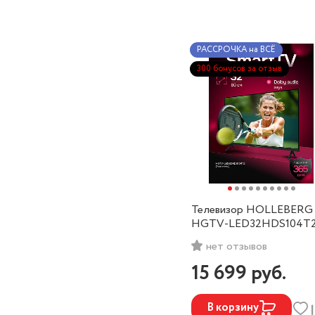
РАССРОЧКА на ВСЁ
300 бонусов за отзыв
Телевизор HOLLEBERG
HGTV-LED32HDS104T
(SmartTV, Frameless)
нет отзывов
15 699
руб.
В корзину