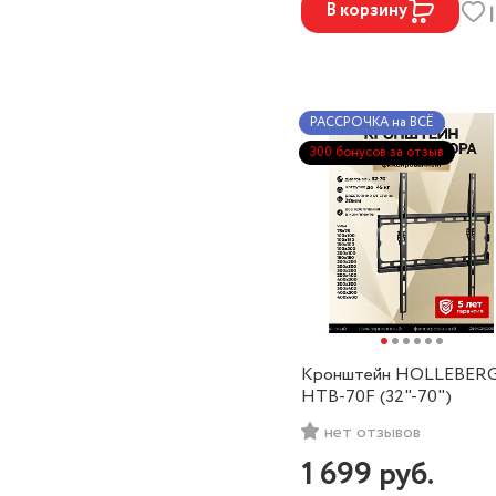
В корзину
РАССРОЧКА на ВСЁ
300 бонусов за отзыв
Кронштейн HOLLEBER
HTB-70F (32"-70")
нет отзывов
1 699
руб.