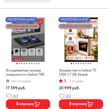
РАССРОЧКА на ВСЁ
РАССРОЧКА на ВСЁ
300 бонусов за отзыв
300 бонусов за отзыв
Встраиваемая газовая
Газовая плита Gefest ПГ
поверхность Gefest ПВГ
1200-С7 К8, белый
1214-01 К2, черный
5
нет отзывов
2 отзыва
17 599
руб.
20 999
руб.
В корзину
В корзину