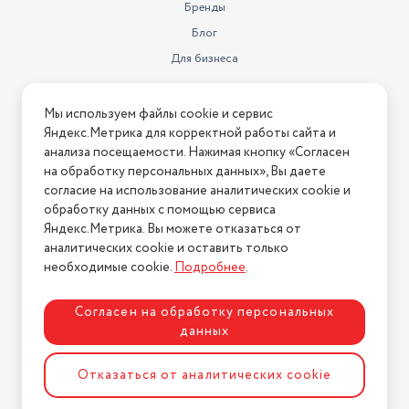
Бренды
Блог
Для бизнеса
Информация
Мы используем файлы cookie и сервис
Яндекс.Метрика для корректной работы сайта и
Условия оплаты
анализа посещаемости. Нажимая кнопку «Согласен
Условия доставки
на обработку персональных данных», Вы даете
Условия возврата
согласие на использование аналитических cookie и
обработку данных с помощью сервиса
Нашли ошибку на сайте?
Напишите нам
.
Яндекс.Метрика. Вы можете отказаться от
2026 © Интернет-магазин "АстМаркет". У нас есть всё!
аналитических cookie и оставить только
необходимые cookie.
Подробнее
.
Согласен на обработку персональных
Политика конфиденциальности
данных
Отказаться от аналитических cookie