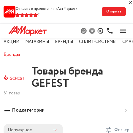
Открыть в приложении «АстМарке‪т‬»
Открыть
41
АКЦИИ
МАГАЗИНЫ
БРЕНДЫ
СПЛИТ-СИСТЕМЫ
СМА
Бренды
Товары бренда
GEFEST
61 товар
Подкатегории
Популярное
Фильтр