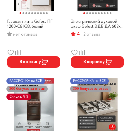
Газовая плита Gefest ПГ
Электрический духовой
1200-С6 К33, белый
шкаф Gefest ЭДВ ДА 602-
01 Н1, нержавеющая сталь
4
нет отзывов
2 отзыва
В корзину
В корзину
РАССРОЧКА на ВСЁ
РАССРОЧКА на ВСЁ
300 бонусов за отзыв
300 бонусов за отзыв
Скидка: 9%