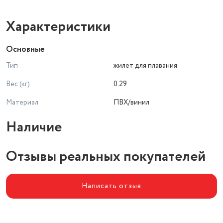
Рекомендованный возраст: от 3 до 6 лет.
Материал: винил толщиной 0,25мм, пластик.
Характеристики
Диапазон максимально допустимой нагрузки: 18-30кг.
Размер изделия: 50х47 см.
Основные
Тип
жилет для плавания
Вес (кг)
0.29
Материал
ПВХ/винил
Наличие
Отзывы реальных покупателей
Написать отзыв