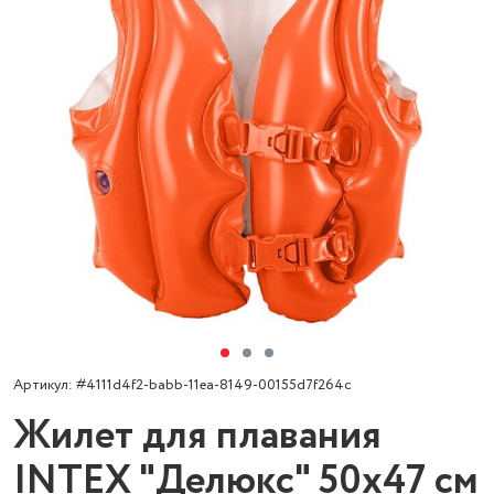
Артикул: #4111d4f2-babb-11ea-8149-00155d7f264c
Жилет для плавания
INTEX "Делюкс" 50х47 см