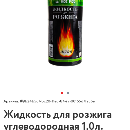
Артикул: #9b24b5c7-bc20-11ed-8447-00155d7fac6e
Жидкость для розжига
углеводородная 1,0л.