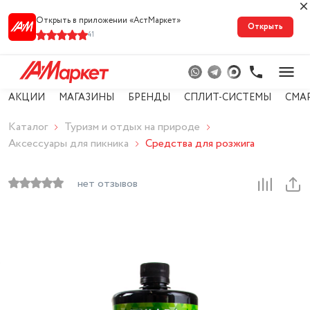
Открыть в приложении «АстМарке‪т‬»
Открыть
41
АКЦИИ
МАГАЗИНЫ
БРЕНДЫ
СПЛИТ-СИСТЕМЫ
СМА
Каталог
Туризм и отдых на природе
Аксессуары для пикника
Средства для розжига
нет отзывов