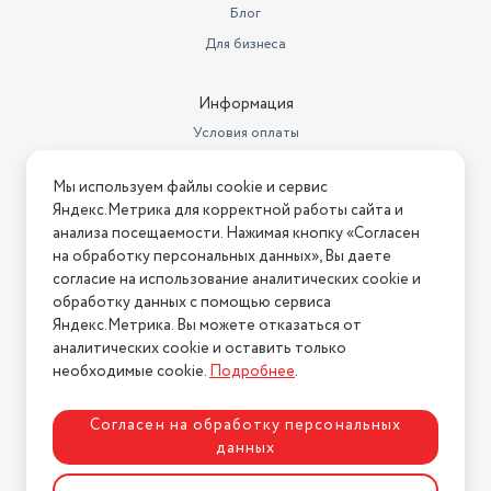
Блог
Для бизнеса
Информация
Условия оплаты
Условия доставки
Мы используем файлы cookie и сервис
Условия возврата
Яндекс.Метрика для корректной работы сайта и
Нашли ошибку на сайте?
Напишите нам
.
анализа посещаемости. Нажимая кнопку «Согласен
на обработку персональных данных», Вы даете
2026 © Интернет-магазин "АстМаркет". У нас есть всё!
согласие на использование аналитических cookie и
обработку данных с помощью сервиса
Яндекс.Метрика. Вы можете отказаться от
аналитических cookie и оставить только
Политика конфиденциальности
необходимые cookie.
Подробнее
.
Согласен на обработку персональных
данных
Разработка сайта
ASTDESIGN