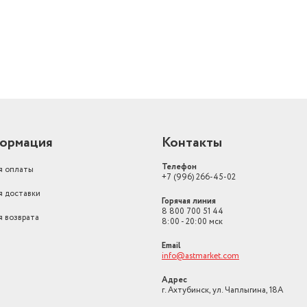
ормация
Контакты
Телефон
я оплаты
+7 (996) 266-45-02
я доставки
Горячая линия
8 800 700 51 44
я возврата
8:00 - 20:00 мск
Email
info@astmarket.com
Адрес
г. Ахтубинск, ул. Чаплыгина, 18А