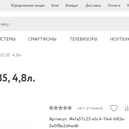
Юридическим лицам
Блог
Возврат
Доставка
Оплата
ИСТЕМЫ
СМАРТФОНЫ
ТЕЛЕВИЗОРЫ
НОУТБУ
235, 4,8л.
, 4,8л.
нет отзывов
Артикул: #e1a57c25-e1c4-11e4-b82e-
2e0f8e2d4ed6