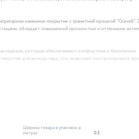
пригарное каменное покрытие с гранитной крошкой "Gravell". 
стицами, обладает повышенной прочностью и отличными анти
акладками, которые обеспечивают комфортное и безопасное
отверстие для выхода пара, что позволяет контролировать пр
то значительно облегчает уход за ней.
с пластиковой ручкой, что делает его отличным вариантом для
ыть на 10-15% меньше заводского, указанного на коробке и в 
Ширина товара в упаковке, в
метрах
0.3