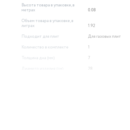
Высота товара в упаковке, в
метрах
0.08
Объем товара в упаковке, в
литрах
1.92
Подходит для плит
Для газовых плит
Количество в комплекте
1
Толщина дна (мм)
7
Диаметр изделия (см)
28
Свечение
серый
Вид ручки
с фиксированной руч
Размер (см)
крышка
Объем, л
4.8
й