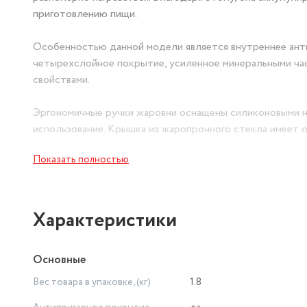
приготовлению пищи.
Особенностью данной модели является внутреннее анти
четырехслойное покрытие, усиленное минеральными ча
свойствами.
Эргономичные ручки жаровни оснащены силиконовыми н
использование. Крышка из жаропрочного стекла имеет 
приготовления пищи.
Показать полностью
Жаровня подходит для мытья в посудомоечной машине, ч
Упаковка товара выполнена в виде подарочной коробки 
Характеристики
Обратите внимание, что полезный объем жаровни может б
Основные
Вес товара в упаковке, (кг)
1.8