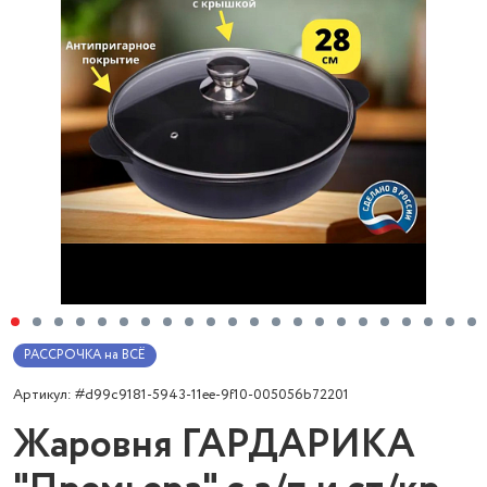
РАССРОЧКА на ВСЁ
Артикул: #d99c9181-5943-11ee-9f10-005056b72201
Жаровня ГАРДАРИКА