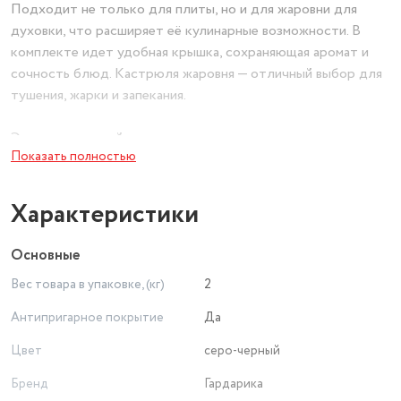
Подходит не только для плиты, но и для жаровни для
духовки, что расширяет её кулинарные возможности. В
комплекте идет удобная крышка, сохраняющая аромат и
сочность блюд. Кастрюля жаровня — отличный выбор для
тушения, жарки и запекания.
Этот практичный посуда для кухни в подарок понравится
Показать полностью
как опытным кулинарам, так и тем, кто только осваивает
кухню. ВОГ жаровня отличается прочностью и
долговечностью, а стильный дизайн дополнит интерьер
Характеристики
любой кухни.
Основные
Выбирайте качественную жаровню из категории посуда и
Вес товара в упаковке, (кг)
2
инвентарь — и наслаждайтесь вкусными блюдами каждый
день!
Антипригарное покрытие
Да
Цвет
серо-черный
Бренд
Гардарика