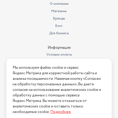
О компании
Для приготовления пищи, для
Магазины
Назначение посуды
жарки и тушения
Бренды
Длина товара в упаковке, в
Блог
метрах
0.3
Для бизнеса
Ширина товара в упаковке, в
метрах
0.3
Информация
Высота товара в упаковке, в
Условия оплаты
метрах
0.1
Условия доставки
Объем товара в упаковке, в
Мы используем файлы cookie и сервис
литрах
Условия возврата
9
Яндекс.Метрика для корректной работы сайта и
Нашли ошибку на сайте?
Напишите нам
.
анализа посещаемости. Нажимая кнопку «Согласен
Материал посуды
алюминий
на обработку персональных данных», Вы даете
2026 © Интернет-магазин "АстМаркет". У нас есть всё!
Страна производства
Россия
согласие на использование аналитических cookie и
обработку данных с помощью сервиса
Внутренее покрытие
антипригарное
Яндекс.Метрика. Вы можете отказаться от
аналитических cookie и оставить только
Политика конфиденциальности
Страна-изготовитель
Россия
необходимые cookie.
Подробнее
.