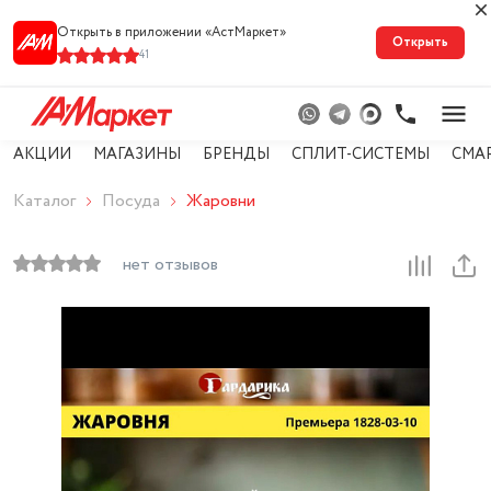
Открыть в приложении «АстМарке‪т‬»
Открыть
41
АКЦИИ
МАГАЗИНЫ
БРЕНДЫ
СПЛИТ-СИСТЕМЫ
СМА
Каталог
Посуда
Жаровни
нет отзывов