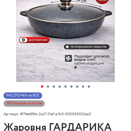
РАССРОЧКА на ВСЁ
300 бонусов за отзыв
Артикул: #7fee9f6e-2a27-11ef-a7b5-005056022ea3
Жаровня ГАРДАРИКА