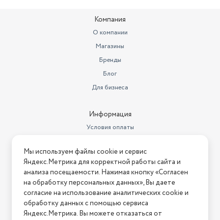
Ширина предмета
31
Компания
Глубина предмета
8
О компании
Объем жаровни
6 л
Магазины
Особенности посуды для
Бренды
приготовления
с крышкой
Блог
Для бизнеса
Информация
Условия оплаты
Условия доставки
Мы используем файлы cookie и сервис
Условия возврата
Яндекс.Метрика для корректной работы сайта и
Нашли ошибку на сайте?
Напишите нам
.
анализа посещаемости. Нажимая кнопку «Согласен
на обработку персональных данных», Вы даете
2026 © Интернет-магазин "АстМаркет". У нас есть всё!
согласие на использование аналитических cookie и
обработку данных с помощью сервиса
Яндекс.Метрика. Вы можете отказаться от