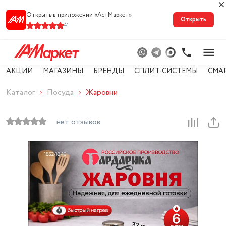
Открыть в приложении «АстМарке‪т‬»
Открыть
41
АКЦИИ
МАГАЗИНЫ
БРЕНДЫ
СПЛИТ-СИСТЕМЫ
СМА
Каталог
Посуда
Жаровни
нет отзывов