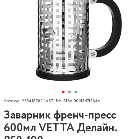
Артикул: #28418762-1487-11eb-816c-00155d7f264c
Заварник френч-пресс
600мл VETTA Делайн.