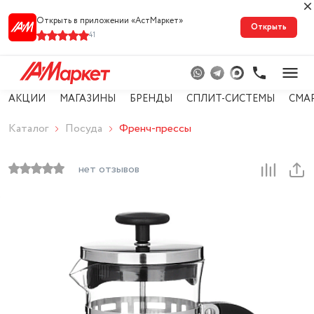
Открыть в приложении «АстМарке‪т‬»
Открыть
41
АКЦИИ
МАГАЗИНЫ
БРЕНДЫ
СПЛИТ-СИСТЕМЫ
СМА
Каталог
Посуда
Френч-прессы
нет отзывов