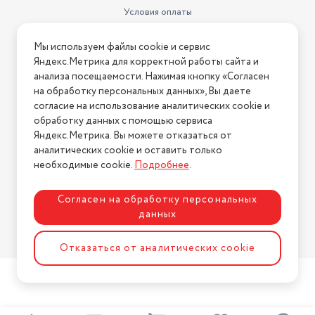
Условия оплаты
Условия доставки
Мы используем файлы cookie и сервис
Условия возврата
Яндекс.Метрика для корректной работы сайта и
Нашли ошибку на сайте?
Напишите нам
.
анализа посещаемости. Нажимая кнопку «Согласен
на обработку персональных данных», Вы даете
2026 © Интернет-магазин "АстМаркет". У нас есть всё!
согласие на использование аналитических cookie и
обработку данных с помощью сервиса
Яндекс.Метрика. Вы можете отказаться от
аналитических cookie и оставить только
Политика конфиденциальности
необходимые cookie.
Подробнее
.
Согласен на обработку персональных
данных
Разработка сайта
ASTDESIGN
Отказаться от аналитических cookie