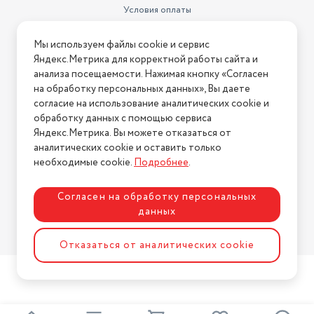
Условия оплаты
Условия доставки
Мы используем файлы cookie и сервис
Условия возврата
Яндекс.Метрика для корректной работы сайта и
Нашли ошибку на сайте?
Напишите нам
.
анализа посещаемости. Нажимая кнопку «Согласен
на обработку персональных данных», Вы даете
2026 © Интернет-магазин "АстМаркет". У нас есть всё!
согласие на использование аналитических cookie и
обработку данных с помощью сервиса
Яндекс.Метрика. Вы можете отказаться от
аналитических cookie и оставить только
Политика конфиденциальности
необходимые cookie.
Подробнее
.
Согласен на обработку персональных
данных
Разработка сайта
ASTDESIGN
Отказаться от аналитических cookie