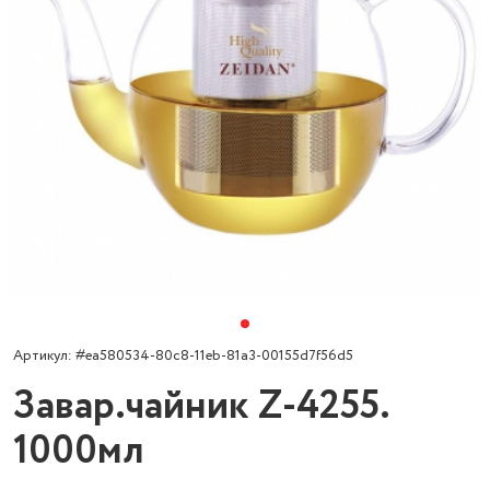
Артикул: #ea580534-80c8-11eb-81a3-00155d7f56d5
Завар.чайник Z-4255.
1000мл