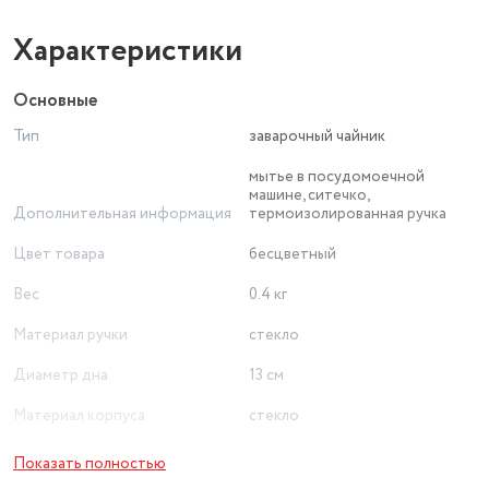
Характеристики
Основные
Тип
заварочный чайник
мытье в посудомоечной
машине, ситечко,
Дополнительная информация
термоизолированная ручка
Цвет товара
бесцветный
Вес
0.4 кг
Материал ручки
стекло
Диаметр дна
13 см
Материал корпуса
стекло
Вид ручки
фиксированная
Показать полностью