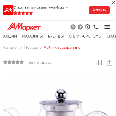
Открыть в приложении «АстМарке‪т‬»
Открыть
41
АКЦИИ
МАГАЗИНЫ
БРЕНДЫ
СПЛИТ-СИСТЕМЫ
СМА
Каталог
Посуда
Чайники заварочные
нет отзывов