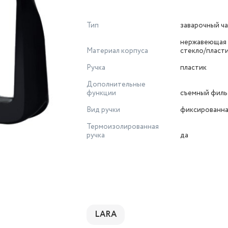
Тип
заварочный ч
нержавеющая 
Материал корпуса
стекло/пласт
Ручка
пластик
Дополнительные
функции
съемный филь
Вид ручки
фиксированн
Термоизолированная
ручка
да
LARA