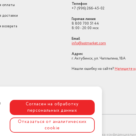
Телефон
я оплаты
+7 (996) 266-45-02
я доставки
Горячая линия
8 800 700 51 44
я возврата
8:00 - 20:00 мск
Email
info@astmarket.com
Адрес
г. Ахтубинск, ул. Чаплыгина, 18А
Нашли ошибку на сайте?
Напишите н
я
Согласен на обработку
персональных данных
Отказаться от аналитических
cookie
ет-магазин "АстМаркет". У нас есть всё!
Политика конфиденциальн