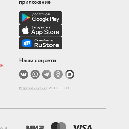
приложение
Наши соцсети
ам
.
Разработка сайта
ASTDESIGN
ости