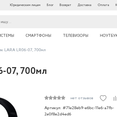
Юридическим лицам
Блог
Возврат
Доставка
Оплата
ИСТЕМЫ
СМАРТФОНЫ
ТЕЛЕВИЗОРЫ
НОУТБУ
ник LARA LR06-07, 700мл
-07, 700мл
нет отзывов
Артикул: #71e28eb9-e6bc-11e6-a7fb-
2e0f8e2d4ed6