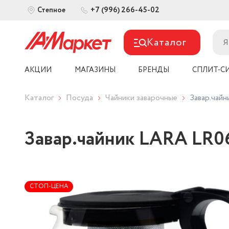
+7 (996) 266-45-02
Степное
Каталог
АКЦИИ
МАГАЗИНЫ
БРЕНДЫ
СПЛИТ-С
Каталог
Посуда
Чайники заварочные
Завар.чай
Завар.чайник LARA LR06
СТОП-ЦЕНА