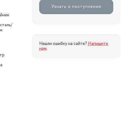
Узнать о поступлении
айник
сталь/
ик
Нашли ошибку на сайте?
Напишите
нам
.
тр
ая