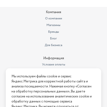
Компания
О компании
Магазины
Бренды
Блог
Для бизнеса
Информация
Условия оплаты
Условия доставки
Мы используем файлы cookie и сервис
Условия возврата
Яндекс.Метрика для корректной работы сайта и
Нашли ошибку на сайте?
Напишите нам
.
анализа посещаемости. Нажимая кнопку «Согласен
на обработку персональных данных», Вы даете
2026 © Интернет-магазин "АстМаркет". У нас есть всё!
согласие на использование аналитических cookie и
обработку данных с помощью сервиса
Яндекс.Метрика. Вы можете отказаться от