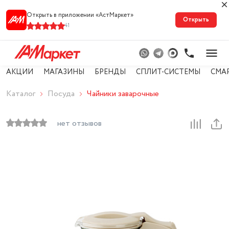
Открыть в приложении «АстМарке‪т‬»
Открыть
41
АКЦИИ
МАГАЗИНЫ
БРЕНДЫ
СПЛИТ-СИСТЕМЫ
СМА
Каталог
Посуда
Чайники заварочные
нет отзывов