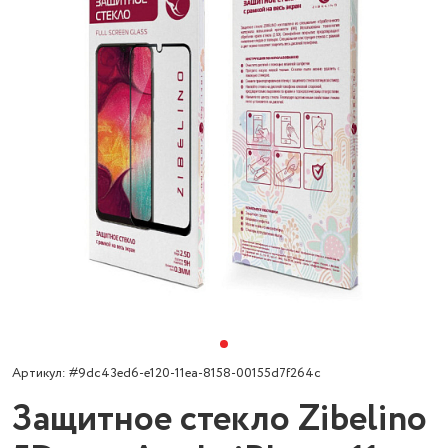
Артикул: #9dc43ed6-e120-11ea-8158-00155d7f264c
Защитное стекло Zibelino