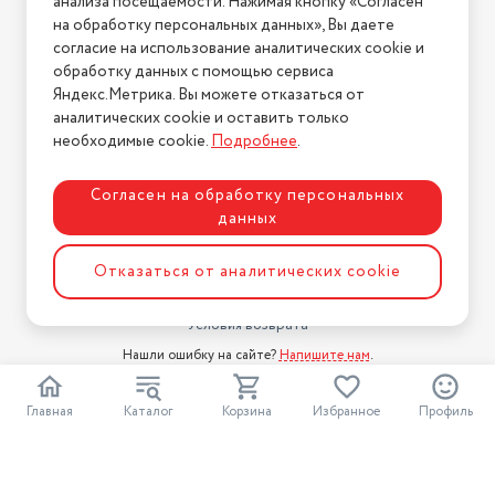
анализа посещаемости. Нажимая кнопку «Согласен
Компания
на обработку персональных данных», Вы даете
согласие на использование аналитических cookie и
О компании
обработку данных с помощью сервиса
Магазины
Яндекс.Метрика. Вы можете отказаться от
Бренды
аналитических cookie и оставить только
необходимые cookie.
Подробнее
.
Блог
Для бизнеса
Согласен на обработку персональных
данных
Информация
Условия оплаты
Отказаться от аналитических cookie
Условия доставки
Условия возврата
Нашли ошибку на сайте?
Напишите нам
.
2026 © Интернет-магазин "АстМаркет". У нас есть всё!
Главная
Каталог
Корзина
Избранное
Профиль
Политика конфиденциальности