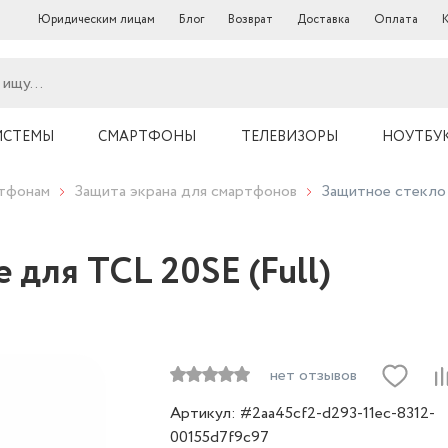
Юридическим лицам
Блог
Возврат
Доставка
Оплата
ИСТЕМЫ
СМАРТФОНЫ
ТЕЛЕВИЗОРЫ
НОУТБУ
ртфонам
Защита экрана для смартфонов
Защитное стекло 
 для TCL 20SE (Full)
нет отзывов
Артикул: #2aa45cf2-d293-11ec-8312-
00155d7f9c97