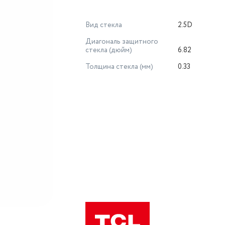
Вид стекла
2.5D
Диагональ защитного
стекла (дюйм)
6.82
Толщина стекла (мм)
0.33