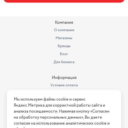
Компания
О компании
Магазины
Бренды
Блог
Для бизнеса
Информация
Условия оплаты
Условия доставки
Мы используем файлы cookie и сервис
Условия возврата
Яндекс.Метрика для корректной работы сайта и
Нашли ошибку на сайте?
Напишите нам
.
анализа посещаемости. Нажимая кнопку «Согласен
на обработку персональных данных», Вы даете
2026 © Интернет-магазин "АстМаркет". У нас есть всё!
согласие на использование аналитических cookie и