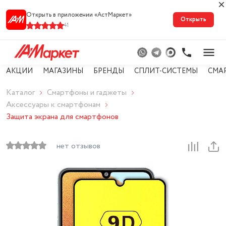
Открыть в приложении «АстМарке‪т‬»
Открыть
41
АКЦИИ
МАГАЗИНЫ
БРЕНДЫ
СПЛИТ-СИСТЕМЫ
СМА
Каталог
Смартфоны и гаджеты
Аксессуары к смартфонам
Защита экрана для смартфонов
нет отзывов