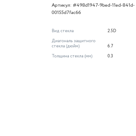
Артикул: #498d1947-9bed-11ed-841d-
00155d7fac66
Вид стекла
2.5D
Диагональ защитного
стекла (дюйм)
6.7
Толщина стекла (мм)
0.3