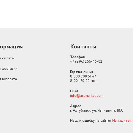
ормация
Контакты
Телефон
я оплаты
+7 (996) 266-45-02
я доставки
Горячая линия
8 800 700 51 44
я возврата
8:00 - 20:00 мск
Email
info@astmarket.com
Адрес
г. Ахтубинск, ул. Чаплыгина, 18А
Нашли ошибку на сайте?
Напишите н