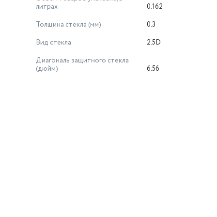
литрах
0.162
Толщина стекла (мм)
0.3
Вид стекла
2.5D
Диагональ защитного стекла
(дюйм)
6.56
й