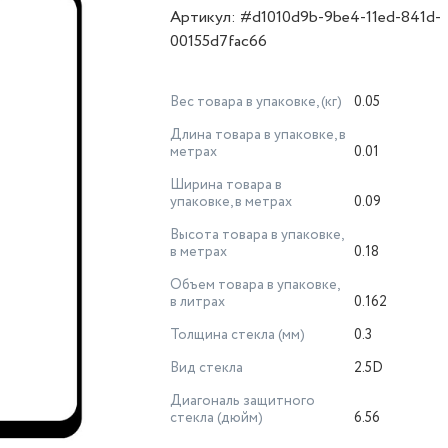
Артикул: #d1010d9b-9be4-11ed-841d-
00155d7fac66
Вес товара в упаковке, (кг)
0.05
Длина товара в упаковке, в
метрах
0.01
Ширина товара в
упаковке, в метрах
0.09
Высота товара в упаковке,
в метрах
0.18
Объем товара в упаковке,
в литрах
0.162
Толщина стекла (мм)
0.3
Вид стекла
2.5D
Диагональ защитного
стекла (дюйм)
6.56