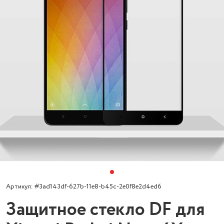
Артикул: #3ad143df-627b-11e8-b45c-2e0f8e2d4ed6
Защитное стекло DF для