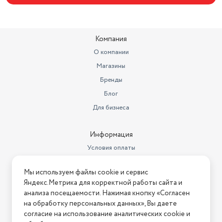
Компания
О компании
Магазины
Бренды
Блог
Для бизнеса
Информация
Условия оплаты
Условия доставки
Мы используем файлы cookie и сервис
Условия возврата
Яндекс.Метрика для корректной работы сайта и
Нашли ошибку на сайте?
Напишите нам
.
анализа посещаемости. Нажимая кнопку «Согласен
на обработку персональных данных», Вы даете
2026 © Интернет-магазин "АстМаркет". У нас есть всё!
согласие на использование аналитических cookie и