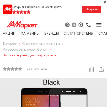
Открыть в приложении «АстМарке‪т‬»
Открыть
41
АКЦИИ
МАГАЗИНЫ
БРЕНДЫ
СПЛИТ-СИСТЕМЫ
СМА
Каталог
Смартфоны и гаджеты
Аксессуары к смартфонам
Защита экрана для смартфонов
нет отзывов