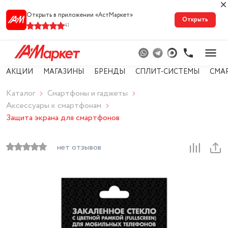
Открыть в приложении «АстМарке‪т‬»
Открыть
41
АКЦИИ
МАГАЗИНЫ
БРЕНДЫ
СПЛИТ-СИСТЕМЫ
СМА
Каталог
Смартфоны и гаджеты
Аксессуары к смартфонам
Защита экрана для смартфонов
нет отзывов