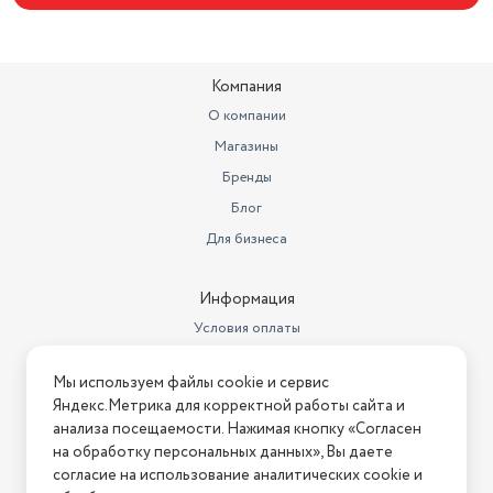
Компания
О компании
Магазины
Бренды
Блог
Для бизнеса
Информация
Условия оплаты
Условия доставки
Мы используем файлы cookie и сервис
Условия возврата
Яндекс.Метрика для корректной работы сайта и
Нашли ошибку на сайте?
Напишите нам
.
анализа посещаемости. Нажимая кнопку «Согласен
на обработку персональных данных», Вы даете
2026 © Интернет-магазин "АстМаркет". У нас есть всё!
согласие на использование аналитических cookie и