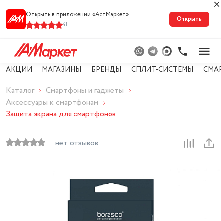
Открыть в приложении «АстМарке‪т‬»
Открыть
41
АКЦИИ
МАГАЗИНЫ
БРЕНДЫ
СПЛИТ-СИСТЕМЫ
СМА
Каталог
Смартфоны и гаджеты
Аксессуары к смартфонам
Защита экрана для смартфонов
нет отзывов